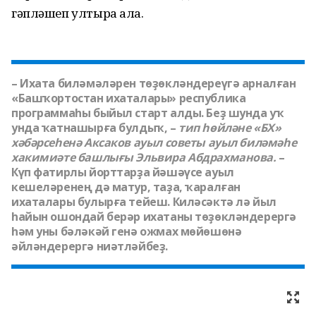
гәпләшеп ултыра ала.
– Ихата биләмәләрен төҙөкләндереүгә арналған
«Башҡортостан ихаталары» республика
программаһы быйыл старт алды. Беҙ шунда уҡ
унда ҡатнашырға булдыҡ, –
тип һөйләне «БХ»
хәбәрсеһенә Аксаков ауыл советы ауыл биләмәһе
хакимиәте башлығы
Эльвира Абдрахманова.
–
Күп фатирлы йорттарҙа йәшәүсе ауыл
кешеләренең дә матур, таҙа, ҡаралған
ихаталары булырға тейеш. Киләсәктә лә йыл
һайын ошондай берәр ихатаны төҙөкләндерергә
һәм уны бәләкәй генә ожмах мөйөшөнә
әйләндерергә ниәтләйбеҙ.