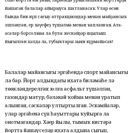
йәшәгән балалар айырыуса шатланасаҡ. Улар өсөн
бында бик күп сағыу аттракциондар менән майҙансыҡ
эшләнгән, ер хәүефһеҙ түшәлмә менән ҡапланған. Ата-
әсәләр борсолмаһа ла була: кескәйҙәр яңылыш
йығылған хәлдә лә, тубыҡтары зыян күрмәйәсәк!
Балалар майҙансығы эргәһендә спорт майҙансығы
ла бар. Йорт алдындағы ихата биләмәһе лә
төҙөкләндерелгән: юлға асфальт түшәлгән,
газондар матур, бәләкәй ҡойма менән уратып
алынған, сәскәләр ултыртылған. Эскәмйәләр,
улар эргәһенә сүп һауыттары ҡуйырға ла
онотмағандар. Хәҙер йылы, тымыҡ кистәрҙә
йортта йәшәүселәр ихата алдына сығып,