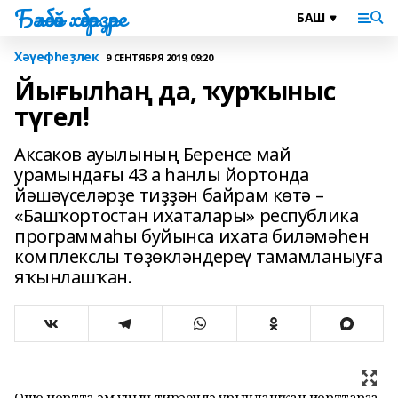
Бәләбәй хәбәрҙәре
Хәүефһеҙлек
9 СЕНТЯБРЯ 2019, 09:20
Йығылһаң да, ҡурҡыныс
түгел!
Аксаков ауылының Беренсе май
урамындағы 43 а һанлы йортонда
йәшәүселәрҙе тиҙҙән байрам көтә –
«Башҡортостан ихаталары» республика
программаһы буйынса ихата биләмәһен
комплекслы төҙөкләндереү тамамланыуға
яҡынлашҡан.
Ошо йортта һәм уның тирәһендә урынлашҡан йорттарҙа