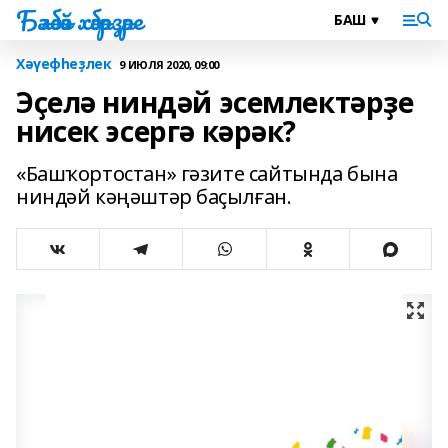
Бәләбәй хәбәрҙәре
Хәүефһеҙлек
9 ИЮЛЯ 2020, 09:00
Эҫелә ниндәй эсемлектәрҙе
нисек эсергә кәрәк?
«Башҡортостан» гәзите сайтында бына
ниндәй кәңәштәр баҫылған.