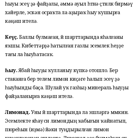
һыуы эсеү ҙә файҙалы, әммә ауыл һөтөнә өҫтөнлөк бирмәү
хәйерле, эскән осраҡта ла аҙыраҡ һыу ҡушырға
кәңәш ителә.
Кеүәҫ.
Баллы булмаған, өй шарттарында яһалғаны
яҡшы. Кибеттәрҙә һатылған газлы эсемлек һеҙҙе
тағы ла һыуһатасаҡ.
Һыу.
Ябай һыуҙы ҡулланыу күпкә отошло. Бер
стаканға бер телем лимон киҫәге һалып эсеү ҙә
һыуһынды баҫа. Шулай уҡ газһыҙ минераль һыуҙы
файҙаланырға кәңәш ителә.
Лимонад.
Уны өй шарттарында ла эшләргә мөмкин.
Эсемлекте яһау өсөн лимондың ҡабығын ҡайнатып,
пюреһын (иҙмә) йәки туңдырылған лимон