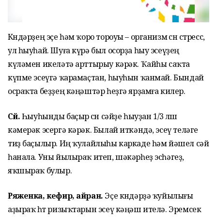
Көндәрҙең эҫе һәм ҡоро тороуы – организм өсөн стресс,
ул һыуһай. Шуға күрә был осорҙа һыу эсеүҙең
күләмен икеләтә арттырыу кәрәк. Ҡайһы саҡта
күпме эсеүгә ҡарамаҫтан, һыуһын ҡанмай. Бындай
осраҡта беҙҙең кәңәштәр һеҙгә ярҙамға килер.
Сәй.
Һыуһынды баҫыр өсөн сәйҙе һыуҙан 1/3 өлөш
кәмерәк эсергә кәрәк. Былай иткәндә, эсеү теләге
тиҙ баҫылыр. Иң ҡулайлыһы каркаде һәм йәшел сәй
һанала. Уны йылыраҡ итеп, шәкәрһеҙ эсһәгеҙ,
яҡшыраҡ булыр.
Ряженка, кефир, айран.
Эҫе көндәрҙә ҡуйылығы
аҙыраҡ һөт ризыҡтарын эсеү кәңәш ителә. Эремсек