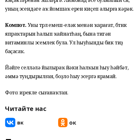
киҫәктәренән эшләргә. Лимонад әсе булмаһын өсөн,
уның эсендәге аҡ йомшаҡ ерен киҫеп алырға кәрәк.
Компот.
Уны төрлө емеш-еләк менән ҡарағат, бөтнөк
япраҡтарын һалып ҡайнатһаң, бына тигән
витаминлы эсемлек була. Ул һыуһынды бик тиҙ
баҫасаҡ.
Йәйге селләлә йылыраҡ йәки һалҡын һыу һәйбәт,
әммә туңдырылған, боҙло һыу эсергә ярамай.
Фото: ирекле сығанаҡтан.
Читайте нас