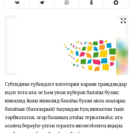
Субсидияға түбәндәге категория ҡараған граждандар
иҫәп тота ала: өс һәм унан күберәк балаһы булған;
инвалид йәки инвалид балаһы булған ғаилә ағзалары;
балаһын (балаларын) тыуғандан һуң никахтан тыш
тәрбиәләгән, әгәр баланың атаһы теркәлмәһә; ата-
әсәнең берәүһе үлгән осраҡта икенсеһенең яңғыҙы