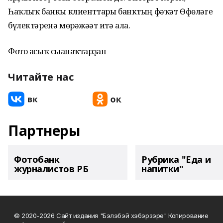
Һаҡлыҡ банкы клиенттары банктың фәҡәт Өфөләге
бүлектәренә мөрәжәғәт итә ала.
Фото асыҡ сығанаҡтарҙан
Читайте нас
Партнеры
Фотобанк
Рубрика "Еда и
журналистов РБ
напитки"
© 2020-2026 Сайт издания "Бэлэбэй хэбэрзэре" Копирование