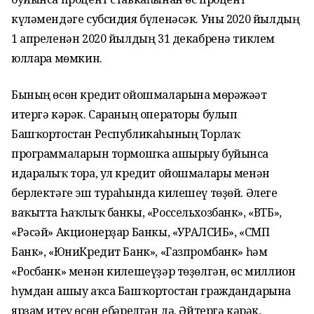
күләмендәге субсидия бүленәсәк. Уны 2020 йылдың
1 апреленән 2020 йылдың 31 декабренә тиклем
юлларға мөмкин.
Бының өсөн кредит ойошмаларына мөрәжәғәт
итергә кәрәк. Сараның операторы булып
Башҡортостан Республикаһының Торлаҡ
программаларын тормошҡа ашырыу буйынса
идаралыҡ тора, ул кредит ойошмалары менән
берлектәге эш тураһында килешеү төҙөй. Әлеге
ваҡытта Һаҡлыҡ банкы, «Россельхозбанк», «ВТБ»,
«Рәсәй» Акционерҙар Банкы, «УРАЛСИБ», «СМП
Банк», «ЮниКредит Банк», «Газпромбанк» һәм
«Росбанк» менән килешеүҙәр төҙөлгән, өс миллион
һумдан ашыу аҡса Башҡортостан граждандарына
ярҙам итеү өсөн ебәрелгән дә. Әйтергә кәрәк,