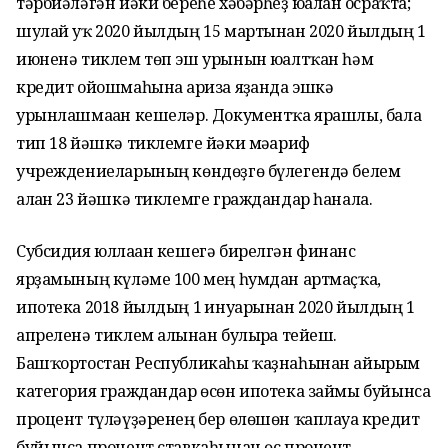
тәрбиәләгән йәки береһе хәбәрһеҙ юғалған осраҡта;
шулай уҡ 2020 йылдың 15 мартынан 2020 йылдың 1
июненә тиклем төп эш урынын юғалтҡан һәм
кредит ойошмаһына ғариза яҙғанда эшкә
урынлашмаған кешеләр. Документҡа ярашлы, бала
тип 18 йәшкә тиклемге йәки мәғариф
учреждениеларының көндөҙгө бүлегендә белем
алған 23 йәшкә тиклемге граждандар һанала.
Субсидия юллаған кешегә бирелгән финанс
ярҙамының күләме 100 мең һумдан артмаҫҡа,
ипотека 2018 йылдың 1 ғинуарынан 2020 йылдың 1
апреленә тиклем алынған булырға тейеш.
Башҡортостан Республикаһы ҡаҙнаһынан айырым
категория граждандар өсөн ипотека займы буйынса
процент түләүҙәренең бер өлөшөн ҡаплауға кредит
буйынса процент ставкаһынан өс процент