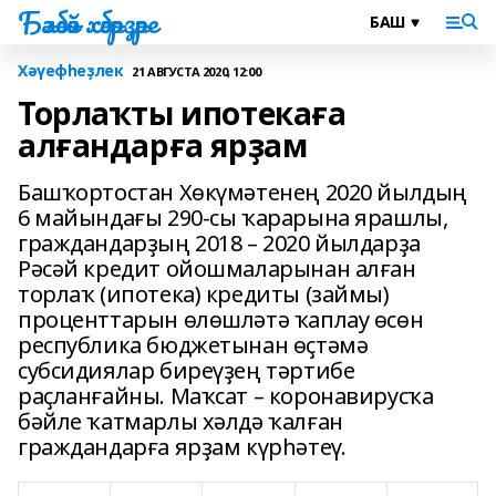
Бәләбәй хәбәрҙәре
Хәүефһеҙлек
21 АВГУСТА 2020, 12:00
Торлаҡты ипотекаға
алғандарға ярҙам
Башҡортостан Хөкүмәтенең 2020 йылдың
6 майындағы 290-сы ҡарарына ярашлы,
граждандарҙың 2018 – 2020 йылдарҙа
Рәсәй кредит ойошмаларынан алған
торлаҡ (ипотека) кредиты (займы)
проценттарын өлөшләтә ҡаплау өсөн
республика бюджетынан өҫтәмә
субсидиялар биреүҙең тәртибе
раҫланғайны. Маҡсат – коронавирусҡа
бәйле ҡатмарлы хәлдә ҡалған
граждандарға ярҙам күрһәтеү.