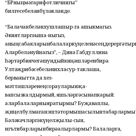
“БРныңмәгарифотличнигы”
билгесебеләнбүләкләнде.
“Балачакбеләнхушлашыр-га ашыкмагыз.
Әкиятләргәыша-ныгыз,
аныңсабакларынбалаларкүңеленәсеңдерергәтыр
Аларбеләнуйнагыз”, – Динә Габдуллина
һәртәрбиячегәшундыйкиңәшләренбирә.
Ултәҗрибәсебеләнихласур-таклаша,
бервакытта да хез-
мәттәшләренеңсорауларынҗа-
вапсызкалдырмый, яшьләргәсынапкарый:
аларбалаларныяратырмы? Буҗаваплы,
җиңелбулмаганэштәтормышасылынтабарлармы
Бәләкәчләргәкүңелҗылы-сын,
игътибарларынбирәалырлармы? Балаларга,