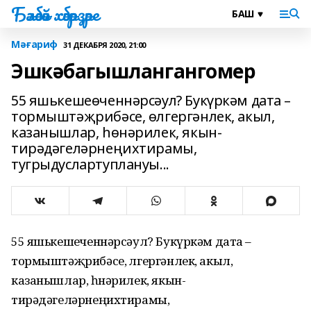
Бәләбәй хәбәрҙәре
Мәғариф
31 ДЕКАБРЯ 2020, 21:00
Эшкәбагышлангангомер
55 яшькешеөченнәрсәул? Букүркәм дата –
тормыштәҗрибәсе, өлгергәнлек, акыл,
казанышлар, һөнәрилек, якын-
тирәдәгеләрнеңихтирамы,
тугрыдуслартуплануы...
55 яшькешеөченнәрсәул? Букүркәм дата –
тормыштәҗрибәсе, өлгергәнлек, акыл,
казанышлар, һөнәрилек, якын-
тирәдәгеләрнеңихтирамы,