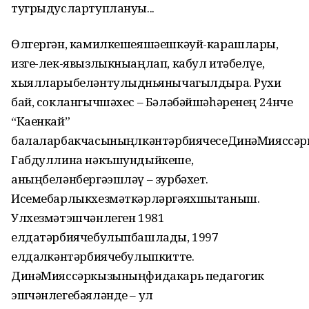
тугрыдуслартуплануы...
Өлгергән, камилкешеяшәешкәуй-карашлары,
изге-лек-явызлыкныаңлап, кабул итәбелүе,
хыялларыбеләнтулыдөньянычагылдыра. Рухи
бай, соклангычшәхес – Бәләбәйшәһәренең 24нче
“Каенкай”
балаларбакчасыныңөлкәнтәрбиячесеДинәМияссә
Габдуллина нәкъшундыйкеше,
аныңбеләнбергәэшләү – зурбәхет.
Исемебарлыкхезмәткәрләргәяхшытаныш.
Улхезмәтэшчәнлеген 1981
елдатәрбиячебулыпбашлады, 1997
елдаөлкәнтәрбиячебулыпкитте.
ДинәМияссәркызыныңфидакарь педагогик
эшчәнлегебәяләнде – ул