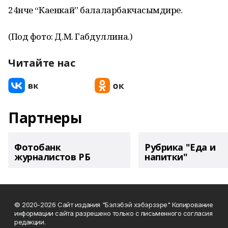
24нче “Каенкай” балаларбакчасымөдире.
(Под фото: Д.М. Габдуллина.)
Читайте нас
Партнеры
Фотобанк
Рубрика "Еда и
журналистов РБ
напитки"
© 2020-2026 Сайт издания "Бэлэбэй хэбэрзэре" Копирование
информации сайта разрешено только с письменного согласия
редакции.