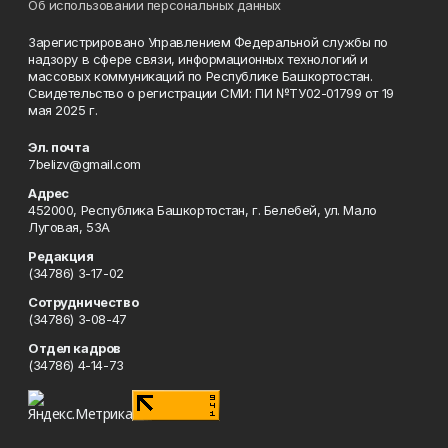
Об использовании персональных данных
Зарегистрировано Управлением Федеральной службы по
надзору в сфере связи, информационных технологий и
массовых коммуникаций по Республике Башкортостан.
Свидетельство о регистрации СМИ: ПИ №ТУ02-01799 от 19
мая 2025 г.
Эл. почта
7belizv@gmail.com
Адрес
452000, Республика Башкортостан, г. Белебей, ул. Мало
Луговая, 53А
Редакция
(34786) 3-17-02
Сотрудничество
(34786) 3-08-47
Отдел кадров
(34786) 4-14-73