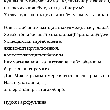
купшыкиемгәһәмкыйммәтлеуенчыкларгакараганд
изгелекякынракбулуынаңлыйлармы?
Үзеисәшушыюлныңгынадөресбулуынакүптәнинанг
Өлкәнтәрбиячехакындаәлләкүпмеҗылысүзләрәйт
Хезмәттәшләреаныңбалаларныңһәрьяклапүсүеөчен
Ул педагогик тирәнбелемгә,
яхшыоештырусәләтенәия,
коллективныңигътибарынмө-
һиммәсьәләләрнехәлитүгәюнәлтәбеләһәманы
барсы да ихтирамитә.
ДинәМияссәркызыгомереняртканэшенәарнавыня
Нәкъшулаңаяшәргә,
эшләргәһәмяратыргакөчбирә.
Нурия Гарифуллина,