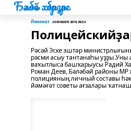
Бәләбәй хәбәрҙәре
Йәмғиәт
24 ЯНВАРЯ 2019, 06:54
Полицейскийҙар
Рәсәй Эске эштәр министрлығын
рәсми асыу тантанаһы уҙҙы.Уны
ваҡытлыса башҡарыусы Радий Хә
Роман Деев, Бәләбәй районы МР 
полицияның личный составы һә
йәмәғәт советы ағзалары ҡатнаш