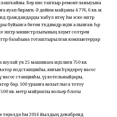
рынлашҡайны. Бер нисә тапҡыр ремонтланыуына
 яуап бирмәгән. Ә дөйөм майҙаны 4 776, 6 кв. м
ндә граждандарҙы ҡабул итеү һәм эске эштәр
ары буйынса бөтөн тәҡдимдәр иҫәпкә алынған. Һәр
е эштәр министрлығының хеҙмәт селтәренә
лүмәттәр базаһына тоташтырылған компьютерҙар
улай уҡ 25 машинаға иҫәпләнгән 750 кв.
атор подстанцияһы, янғын һүндереү насос
ү насос станцияһы, үҙ котельныйҙары,
атор бар. 100 урынға ваҡытлыса тотоу
н 500 кв. метр майҙанлы вольер блогы
 төҙөлдө һәм 2016 йылдың декабрендә