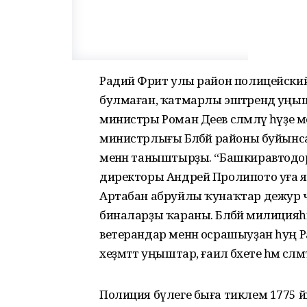
Радий Фәрит улы район полицейский
булмаған, ҡатмарлы эштәрендә уңыш
министры Роман Деев сәләмләү һүҙе менә
министрлығы Бәләбәй районы буйын
менән таныштырҙы. “Башкиравтодор”
директоры Андрей Пролипото уға 
Артабан абруйлы ҡунаҡтар дежур ч
биналарҙы ҡараны. Бәләбәй милици
ветерандар менән осрашыуҙан һуң 
хеҙмәттә уңыштар, ғаилә бәхете һәм сәл
Полиция бүлеге быға тиклем 1775 йылда