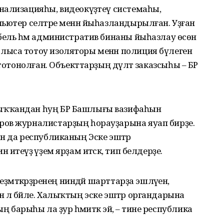
нализацияһы, видеокүҙәтеү системаһы,
ьютер селтәре менән йыһазландырылған. Уҙған
бель һәм административ бинаны йыһазлау өсөн
ыса тотоу изоляторы менән полиция бүлеген
тотонолған. Объекттарҙың дәүләт заказсыһы – БР
ыҡҡандан һуң БР Башлығы вазифаһын
ров журналистарҙың һорауҙарына яуап бирҙе.
н да республиканың Эске эштәр
теүҙә әүҙем ярҙам итәсәк, тип белдерҙе.
ҙмәткәрҙәренең ниндәй шарттарҙа эшләүенә,
енә лә бәйле. Халыҡтың эске эштәр органдарына
 барыһы ла ҙур әһәмиәткә эйә, – тине республика