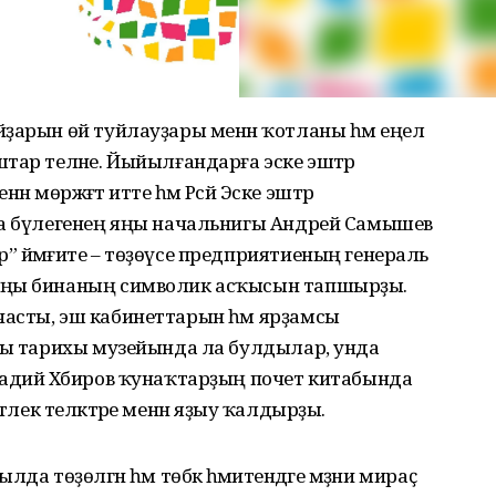
ҙарын өй туйлауҙары менән ҡотланы һәм еңел
тар теләне. Йыйылғандарға эске эштәр
н мөрәжәғәт итте һәм Рәсәй Эске эштәр
са бүлегенең яңы начальнигы Андрей Самышев
 йәмғиәте – төҙөүсе предприятиеның генераль
яңы бинаның символик асҡысын тапшырҙы.
асты, эш кабинеттарын һәм ярҙамсы
яһы тарихы музейында ла булдылар, унда
Радий Хәбиров ҡунаҡтарҙың почет китабында
әмәтлек теләктәре менән яҙыу ҡалдырҙы.
 төҙөлгән һәм төбәк әһәмиәтендәге мәҙәни мираҫ