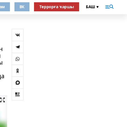
ам
ВК
Террорға ҡаршы
н
н
ы
да