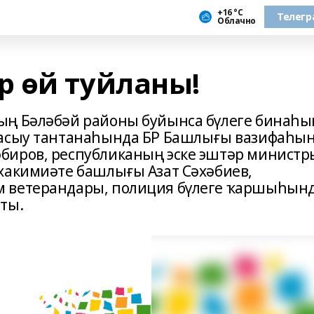
+16 °С
Телегр
Облачно
 өй туйланы!
ың Бәләбәй районы буйынса бүлеге бинаһы
 асыу тантанаһында БР Башлығы вазифаһы
биров, республиканың эске эштәр министр
хакимиәте башлығы Азат Сәхәбиев,
м ветерандары, полиция бүлеге ҡаршыһын
ты.