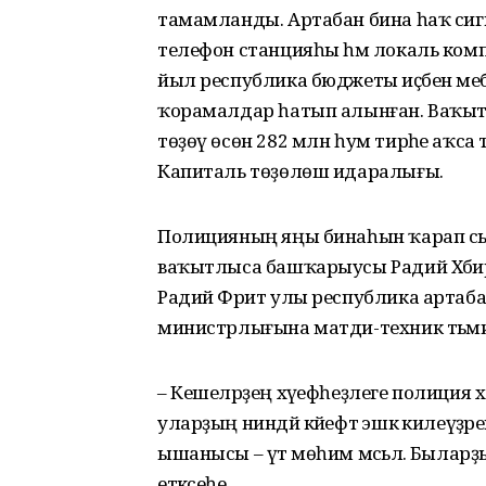
тамамланды. Артабан бина һаҡ сиг
телефон станцияһы һәм локаль комп
йыл республика бюджеты иҫәбенә ме
ҡорамалдар һатып алынған. Ваҡытл
төҙөү өсөн 282 млн һум тирәһе аҡса 
Капиталь төҙөлөш идаралығы.
Полицияның яңы бинаһын ҡарап с
ваҡытлыса башҡарыусы Радий Хәби
Радий Фәрит улы республика артаба
министрлығына матди-техник тәьмин и
– Кешеләрҙең хәүефһеҙлеге полиция хе
уларҙың ниндәй кәйефтә эшкә килеүҙәр
ышанысы – үтә мөһим мәсьәлә. Быларҙың
етәксеһе.