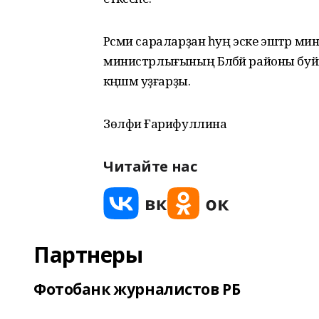
Рәсми сараларҙан һуң эске эштәр мин
министрлығының Бәләбәй районы буй
кәңәшмә уҙғарҙы.
Зөлфиә Ғарифуллина
Читайте нас
Партнеры
Фотобанк журналистов РБ