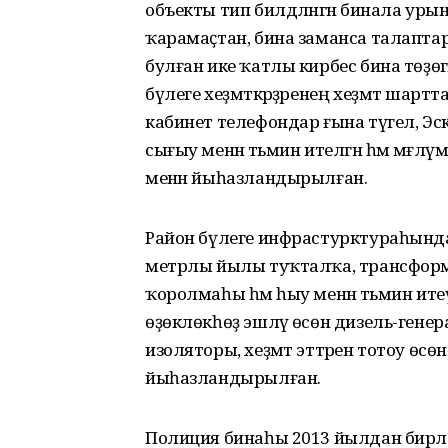
объекты тип билдәләнгән бинала у
ҡарамаҫтан, бина заманса талаптарға
булған ике ҡатлы кирбес бина төҙөгә
бүлеге хеҙмәткәрҙәренең хеҙмәт шартт
кабинет телефондар ғына түгел, Эск
сығыу менән тәьмин ителгән һәм мәғ
менән йыһазландырылған.
Район бүлеге инфрастурктураһында ш
метрлы йылы туҡталҡа, трансформ
ҡоролмаһы һәм һыу менән тәьмин ите
өҙөклөкһөҙ эшләү өсөн дизель-генер
изоляторы, хеҙмәт эттәрен тотоу өсө
йыһазландырылған.
Полиция бинаһы 2013 йылдан бирле