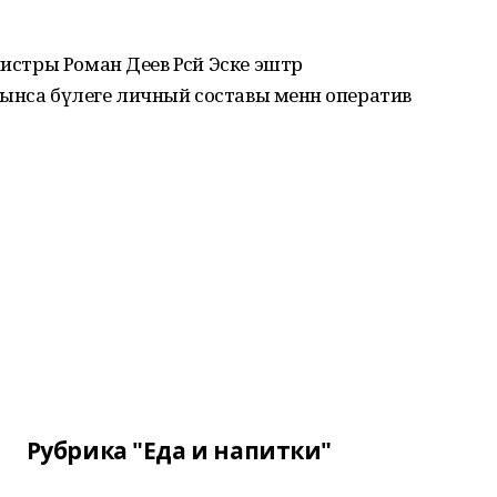
истры Роман Деев Рәсәй Эске эштәр
ынса бүлеге личный составы менән оператив
Рубрика "Еда и напитки"