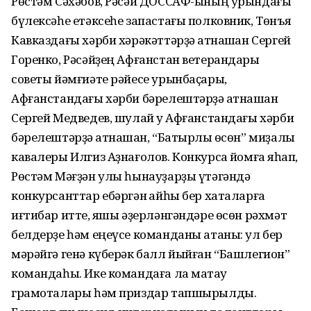
Рөстәм Сәхәбов, Рәсәй ДОССАФ-ының урындағы
бүлексәһе етәксеһе запастағы полковник, Төнъяҡ
Кавказдағы хәрби хәрәкәттәрҙә ҡатнашҡан Сергей
Горенко, Рәсәйҙең Афғанстан ветерандары
советы йәмғиәте рәйесе урынбаҫары,
Афғанстандағы хәрби бәрелештәрҙә ҡатнашҡан
Сергей Медведев, шулай уҡ Афғанстандағы хәрби
бәрелештәрҙә ҡатнашҡан, “Батырлыҡ өсөн” миҙалы
кавалеры Илгиз Аҙнағолов. Конкурсҡа йомғаҡ яһап,
Рөстәм Мәғҙән улы һынауҙарҙы үтәгәндә
конкурсанттар ебәргән ҡайһы бер хаталарға
иғтибар итте, яҡшы әҙерләнгәндәре өсөн рәхмәт
белдерҙе һәм еңеүсе команданы атаны: ул бер
мәрәйгә генә күберәк балл йыйған “Башлегион”
командаһы. Ике командаға ла маҡтау
грамоталары һәм приздар тапшырылды.