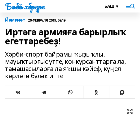
Бәләбәй хәбәрҙәре
Йәмғиәт
20 ФЕВРАЛЯ 2019, 09:19
Иртәгә армияға барырлыҡ
егеттәребеҙ!
Хәрби-спорт байрамы ҡыҙыҡлы,
мауыҡтырғыс үтте, конкурсанттарға ла,
тамашасыларға ла яҡшы кәйеф, күңел
көрлөгө бүләк итте