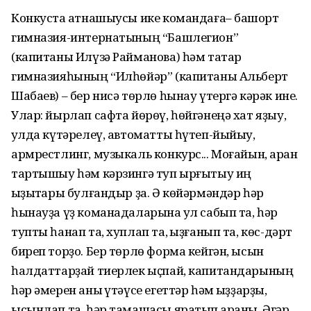
Конкуста ҡатнашыусы ике командаға– башҡорт
гимназия-интернатының “Башлегион”
(капитаны Илүзә Райманова) һәм татар
гимназияһының “Илһөйәр” (капитаны Альберт
Шабаев) – бер нисә төрлө һынау үтергә кәрәк ине.
Улар: йырлап сафта йөрөү, һөйгәнеңә хат яҙыу,
ҡулда күтәрелеү, автоматты һүтеп-йыйыу,
армрестлинг, музыкаль конкурс... Моғайын, арҡан
тартышыу һәм кәрзингә туп ырғытыу иң
ҡыҙыҡтары булғандыр ҙа. Ә көйәрмәндәр һәр
һынауҙа үҙ команадаларына ҡул сабып та, һәр
тупты һанап та, хуплап та, ҡыҙғанып та, көс-дәрт
биреп торҙо. Бер төрлө форма кейгән, ысын
һалдаттарҙай тиерлек ыҫпай, капитандарының
һәр әмерен аныҡ үтәүсе егеттәр һәм ҡыҙҙарҙы,
ысынлап та, һәр тамашасы яратып ҡараны. Әгәр