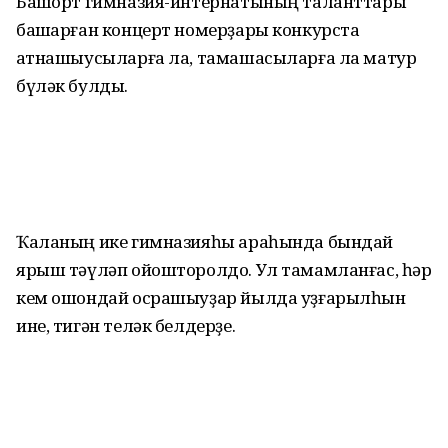
Башҡорт гимназия-интернатының таланттары
башҡарған концерт номерҙары конкурста
ҡатнашыусыларға ла, тамашасыларға ла матур
бүләк булды.
Ҡаланың ике гимназияһы араһында бындай
ярыш тәүләп ойошторолдо. Ул тамамланғас, һәр
кем ошондай осрашыуҙар йылда уҙғарылһын
ине, тигән теләк белдерҙе.