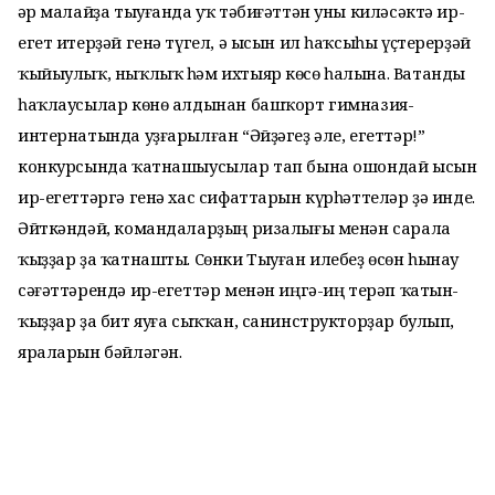
Һәр малайҙа тыуғанда уҡ тәбиғәттән уны киләсәктә ир-
егет итерҙәй генә түгел, ә ысын ил һаҡсыһы үҫтерерҙәй
ҡыйыулыҡ, ныҡлыҡ һәм ихтыяр көсө һалына. Ватанды
һаҡлаусылар көнө алдынан башҡорт гимназия-
интернатында уҙғарылған “Әйҙәгеҙ әле, егеттәр!”
конкурсында ҡатнашыусылар тап бына ошондай ысын
ир-егеттәргә генә хас сифаттарын күрһәттеләр ҙә инде.
Әйткәндәй, командаларҙың ризалығы менән сарала
ҡыҙҙар ҙа ҡатнашты. Сөнки Тыуған илебеҙ өсөн һынау
сәғәттәрендә ир-егеттәр менән иңгә-иң терәп ҡатын-
ҡыҙҙар ҙа бит яуға сыҡҡан, санинструкторҙар булып,
яраларын бәйләгән.