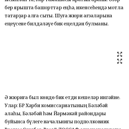
бер ярышта башҡорттар еңһә, икенсеһендә мотлаҡ
татарҙар алға сыҡты. Шуға жюри ағзаларына
еңеүсене билдәләүе бик еңелдән булманы.
Ә жюриға был көндө бик етди кешеләр ингәйне.
Улар: БР Хәрби комиссариатының Бәләбәй
ҡалаһы, Бәләбәй һәм Йәрмәкәй райондары
буйынса бүлеге начальнигы подполковник