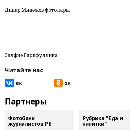
Динар Минәжев фотолары
Зөлфиә Ғарифуллина
Читайте нас
Партнеры
Фотобанк
Рубрика "Еда и
журналистов РБ
напитки"