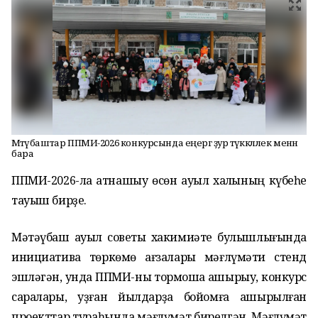
Мәтәүбаштар ППМИ-2026 конкурсында еңергә ҙур тәүәккәллек менән
бара
ППМИ-2026-ла ҡатнашыу өсөн ауыл халҡының күбеһе
тауыш бирҙе.
Мәтәүбаш ауыл советы хакимиәте булышлығында
инициатива төркөмө ағзалары мәғлүмәти стенд
эшләгән, унда ППМИ-ны тормошҡа ашырыу, конкурс
саралары, уҙған йылдарҙа бойомға ашырылған
проекттар тураһында мәғлүмәт бирелгән. Мәғлүмәт