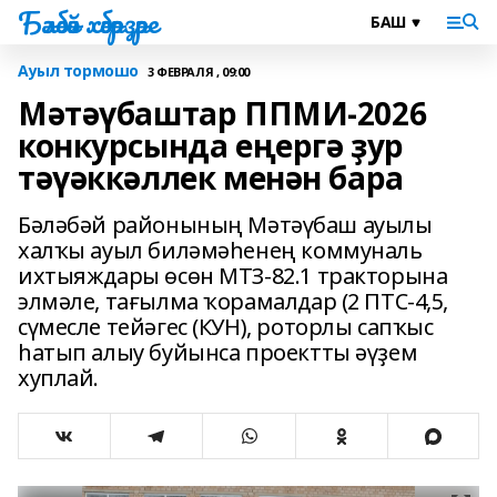
Бәләбәй хәбәрҙәре
Ауыл тормошо
3 ФЕВРАЛЯ , 09:00
Мәтәүбаштар ППМИ-2026
конкурсында еңергә ҙур
тәүәккәллек менән бара
Бәләбәй районының Мәтәүбаш ауылы
халҡы ауыл биләмәһенең коммуналь
ихтыяждары өсөн МТЗ-82.1 тракторына
элмәле, тағылма ҡорамалдар (2 ПТС-4,5,
сүмесле тейәгес (КУН), роторлы сапҡыс
һатып алыу буйынса проектты әүҙем
хуплай.