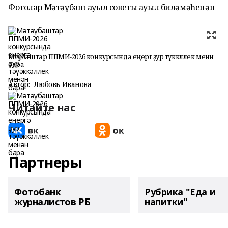
Фотолар Мәтәүбаш ауыл советы ауыл биләмәһенән
Мәтәүбаштар ППМИ-2026 конкурсында еңергә ҙур тәүәккәллек менән
бара
Автор:
Любовь Иванова
Читайте нас
Партнеры
Фотобанк
Рубрика "Еда и
журналистов РБ
напитки"