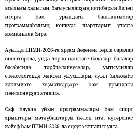
асыҡлығы халыҡтың, бағыусыларҙың иғтибарын йәлеп
итергә һәм урындағы башланғыстар
программаһының конкурс шарттарын үтәргә
мөмкинлек бирә.
Ауылда ППМИ-2026-ға ярҙам йөҙөнән төрлө саралар
ойошторола, унда төрлө йәштәге балалар: балалар
баҡсаһында тәрбиәләнеүселәр, уҡытыусылар
етәкселегендә мәктәп уҡыусылары, ауыл биләмәһе
хакимиәте хеҙмәткәрҙәре һәм урындағы
пенсионерҙар ҡатнаша.
Саф һауала уйын программалары һәм спорт
ярыштары мәтәүбаштарҙы йәлеп итә, күтәренке
кәйеф һәм ППМИ-2026-ла еңеүгә ышаныс уята.