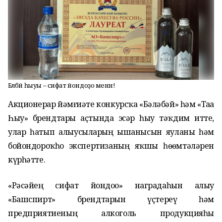
Бәләбәй һыуы – сифат йондоҙо менән!
Акционерҙар йәмғиәте конкурсҡа «Бәләбәй» һәм «Таҙа
Һыу» брендтары аҫтында эсәр һыу тәҡдим итте,
улар һатып алыусыларҙың ышанысын яуланы һәм
бойондороҡһоҙ экспертизаның яҡшы һөҙөмтәләрен
күрһәтте.
«Рәсәйҙең сифат йондоҙо» наградаһын алыу
«Башспирт» брендтарын үҫтереү һәм
предприятиеның алкоголь продукцияһы