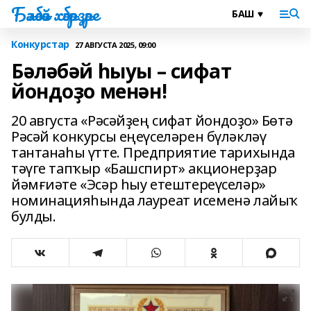
Бәләбәй хәбәрҙәре
Конкурстар
27 АВГУСТА 2025, 09:00
Бәләбәй һыуы – сифат
йондоҙо менән!
20 августа «Рәсәйҙең сифат йондоҙо» Бөтә
Рәсәй конкурсы еңеүселәрен бүләкләү
тантанаһы үтте. Предприятие тарихында
тәүге тапҡыр «Башспирт» акционерҙар
йәмғиәте «Эсәр һыу етештереүселәр»
номинацияһында лауреат исеменә лайыҡ
булды.