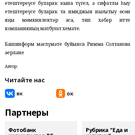
етештереүсе булараҡ ҡына түгел, ә сифатлы һыу
етештереүсе булараҡ та имиджын нығытыу өсөн
яңы мөмкинлектәр аса, тип хәбәр итте
компанияның матбуғат хеҙмәте.
Башинформ мәғлүмәте буйынса Римма Солтанова
әҙерләне
Автор:
Читайте нас
Партнеры
Фотобанк
Рубрика "Еда и