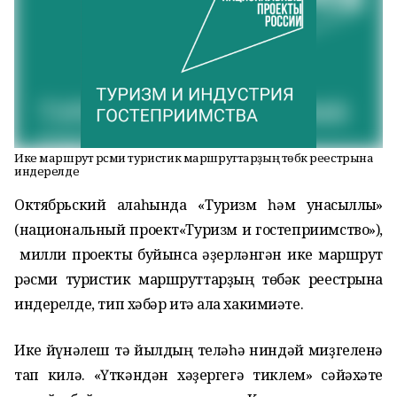
Ике маршрут рәсми туристик маршруттарҙың төбәк реестрына
индерелде
Октябрьский ҡалаһында «Туризм һәм ҡунаҡсыллыҡ»
(национальный проект«Туризм и гостеприимство»),
милли проекты буйынса әҙерләнгән ике маршрут
рәсми туристик маршруттарҙың төбәк реестрына
индерелде, тип хәбәр итә ҡала хакимиәте.
Ике йүнәлеш тә йылдың теләһә ниндәй миҙгеленә
тап килә. «Үткәндән хәҙергегә тиклем» сәйәхәте