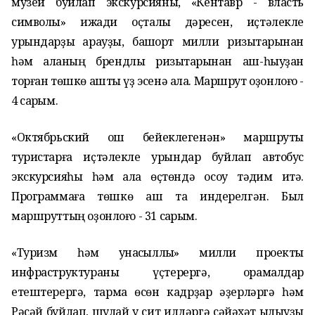
музей буйлап экскурсияны, «Кентавр - власть
символы» ижади оҫталыҡ дәресен, иҫтәлекле
урындарҙы ҡарауҙы, башҡорт милли ризыҡтарынан
һәм ҡаланың брендлы ризыҡтарынан аш-һыуҙан
торған төшкө ашты үҙ эсенә ала. Маршрут оҙонлоғо -
4 саҡрым.
«Октябрьский ҡош бейеклегенән» маршруты
туристарға иҫтәлекле урындар буйлап автобус
экскурсияһы һәм ҡала өҫтөндә осоу тәҡдим итә.
Программаға төшкө аш та индерелгән. Был
маршруттың оҙонлоғо - 31 саҡрым.
«Туризм һәм ҡунаҡсыллыҡ» милли проекты
инфраструктураны үҫтерергә, ҡорамалдар
етештерергә, тармаҡ өсөн кадрҙар әҙерләргә һәм
Рәсәй буйлап, шулай уҡ сит илдәргә сәйәхәт ҡылыуҙы