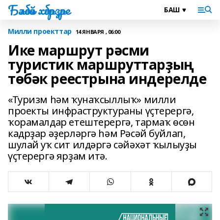
Бәләбәй хәбәрҙәре
Милли проекттар
14 ЯНВАРЯ , 06:00
Ике маршрут рәсми
туристик маршруттарҙың
төбәк реестрына индерелде
«Туризм һәм ҡунаҡсыллыҡ» милли
проекты инфраструктураны үҫтерергә,
ҡорамалдар етештерергә, тармаҡ өсөн
кадрҙар әҙерләргә һәм Рәсәй буйлап,
шулай уҡ сит илдәргә сәйәхәт ҡылыуҙы
үҫтерергә ярҙам итә.