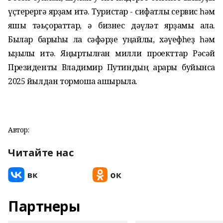
үҫтерергә ярҙам итә. Туристар - сифатлы сервис һәм
яҡшы тәьҫораттар, ә бизнес дәүләт ярҙамы ала.
Былар барыһы ла сәфәрҙе уңайлы, хәүефһеҙ һәм
ҡыҙыҡлы итә. Яңыртылған милли проекттар Рәсәй
Президенты Владимир Путиндың ҡарары буйынса
2025 йылдан тормошҡа ашырыла.
Автор:
Читайте нас
Партнеры