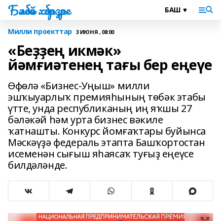
Бәләбәй хәбәрҙәре
Милли проекттар
3 ИЮНЯ , 08:00
«Беҙҙең икмәк»
йәмғиәтенең тағы бер еңеүе
Өфөлә «Бизнес-Уңыш» милли
эшҡыуарлыҡ премияһының төбәк этабы
үтте, унда республиканың иң яҡшы 27
бәләкәй һәм урта бизнес вәкиле
ҡатнашты. Конкурс йомғаҡтары буйынса
Мәскәүҙә федераль этапта Башҡортостан
исеменән сығыш яһаясаҡ туғыҙ еңеүсе
билдәләнде.