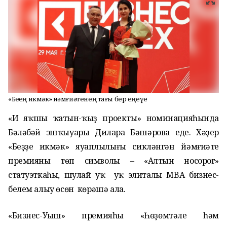
«Беҙҙең икмәк» йәмғиәтенең тағы бер еңеүе
«Иң яҡшы ҡатын-ҡыҙ проекты» номинацияһында
Бәләбәй эшҡыуары Дилара Бәшәрова еңде. Хәҙер
«Беҙҙең икмәк» яуаплылығы сикләнгән йәмғиәте
премияның төп символы – «Алтын носорог»
статуэткаһы, шулай уҡ уҡ элиталы MBA бизнес-
белем алыу өсөн көрәшә ала.
«Бизнес-Уңыш» премияһы «Һөҙөмтәле һәм