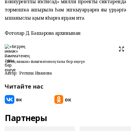
конкурентлы иҡтисад» милли проекты сиктәрендә
тормошҡа ашырыла һәм эшҡыуарҙарға яңы үрҙәргә
ышаныслы аҙым яһарға ярҙам итә.
Фотолар Д. Бәшәрова архивынан
«Беҙҙең икмәк» йәмғиәтенең тағы бер еңеүе
Автор:
Регина Иванова
Читайте нас
Партнеры