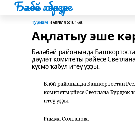
Бәләбәй хәбәрҙәре
Туризм
4 АПРЕЛЯ 2018, 14:03
Аңлатыу эше кә
Бәләбәй районында Башҡортост
дәүләт комитеты рәйесе Светла
күсмә ҡабул итеү уҙҙы.
Бәләбәй районында Башҡортостан Ре
комитеты рәйесе Светлана Бурдюк
итеү уҙҙы.
Римма Солтанова