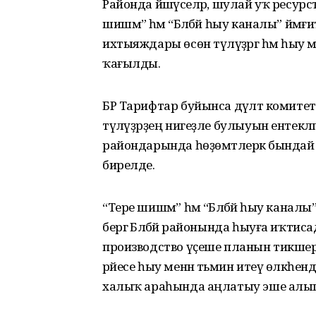
Районда йәшәүселәр, шулай уҡ ресурс
шишмә” һәм “Бәләбәй һыу каналы” йәмғи
ихтыяждары өсөн түләүҙәргә һәм һыу 
ҡағылды.
БР Тарифтар буйынса дәүләт комитет
түләүҙәрҙең нигеҙле булыуын ентек
райондарында һөҙөмтәлерәк бында
бирелде.
“Тере шишмә” һәм “Бәләбәй һыу каналы”
бергә Бәләбәй районында һыуға иҡти
производство үҫеше планын тикшерҙ
рәйесе һыу менән тәьмин итеү өлкәһенд
халыҡ араһында аңлатыу эше алып ба