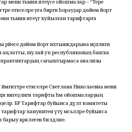
тар менән тәьмин итеүсе ойошмалар – “Тере
әттәре етәкселәре уға биргән һорауҙар дөйөм йорт
менән тәьмин итеүгә ҡуйылған тарифтарға
ы рәйесе дөйөм йорт ихтыяждарына иҫәпләнгән
ләп аңлатты, шулай уҡ республиканың башҡа
й практиктарҙың сағыштырмаса анализы
 йәмғиәттәре етәкселәре Светлана Николаевна менән
сади нигеҙләнгән тарифты һәм ойошмаларҙың
еләр. БР Тарифтар буйынса дәүләт комитеты
ә тарифтар ҡануниәтен үтәү мәсьәләләре буйынса
рыу кәрәклеген билдәләне.