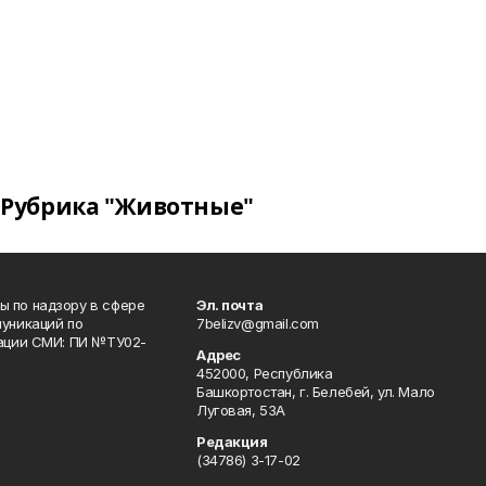
Рубрика "Животные"
 по надзору в сфере
Эл. почта
уникаций по
7belizv@gmail.com
рации СМИ: ПИ №ТУ02-
Адрес
452000, Республика
Башкортостан, г. Белебей, ул. Мало
Луговая, 53А
Редакция
(34786) 3-17-02