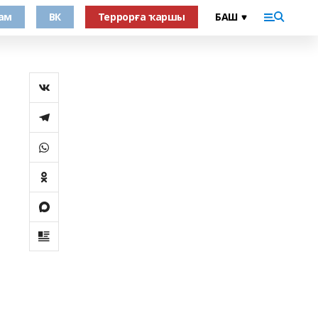
ам
ВК
Террорға ҡаршы