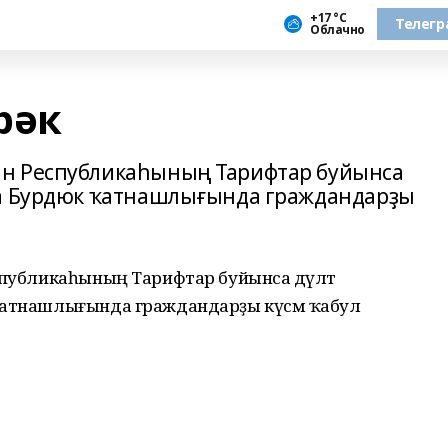
+17 °С
Телегр
Облачно
рәк
ан Республикаһының Тарифтар буйынса
на Бурдюк ҡатнашлығында граждандарҙы
спубликаһының Тарифтар буйынса дәүләт
 ҡатнашлығында граждандарҙы күсмә ҡабул