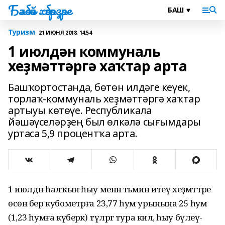
Бәләбәй хәбәрҙәре
Туризм
21 ИЮНЯ 2018, 14:54
1 июлдән коммуналь
хеҙмәттәргә хаҡтар арта
Башҡортостанда, бөтөн илдәге кеүек,
торлаҡ-коммуналь хеҙмәттәргә хаҡтар
артыуы көтөүе. Республикала
йәшәүселәрҙең был өлкәлә сығымдары
уртаса 5,9 процентҡа арта.
1 июлдән һалҡын һыу менән тәьмин итеү хеҙмәттәре
өсөн бер кубометрға 23,77 һум урынына 25 һум
(1,23 һумға күберәк) түләргә тура килә, һыу бүлеү-