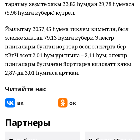
таратыу хеҙмәте хаҡы 23,82 һумдан 29,78 һумғаса
(5,96 һумға күберәк) күтәрелә.
Йылытыу 2057,45 һумға тиклем ҡиммәтләнә, был
элекке хаҡтан 79,13 һумға күберәк. Электр
плиталары булған йорттар өсөн электрға бер
кВтЧ өсөн 2,01 һум урынына – 2,11 һум; электр
плиталары булмаған йорттарға киловатт хаҡы
2,87-дән 3,01 һумғаса артҡан.
Читайте нас
Партнеры