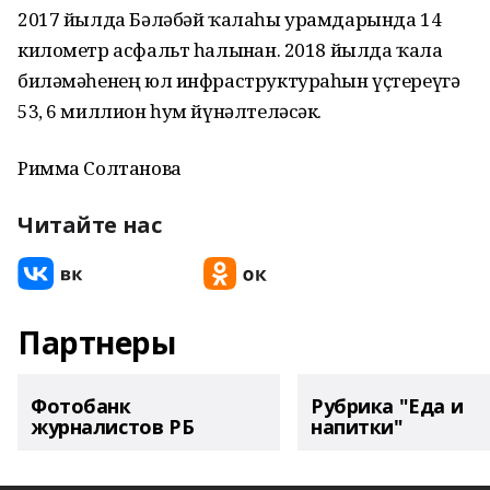
2017 йылда Бәләбәй ҡалаһы урамдарында 14
километр асфальт һалынған. 2018 йылда ҡала
биләмәһенең юл инфраструктураһын үҫтереүгә
53, 6 миллион һум йүнәлтеләсәк.
Римма Солтанова
Читайте нас
Партнеры
Фотобанк
Рубрика "Еда и
журналистов РБ
напитки"