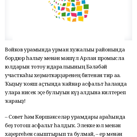
Войков урамында урман хужалығы районында
бордюр һалыу менән мәшғүл Арлан промысла
юлдарын тотоу идаралығының Бәләбәй
участкаһы хеҙмәткәрҙәренең битенән тир аға.
Ҡыҙыу ҡояш аҫтында ҡайнар асфальт һалғанда
уларға нисек эҫе булыуын күҙ алдына килтереп
ҡарағыҙ!
– Совет һәм Көршәкселәр урамдары араһында
беҙ тотош асфальт һалдыҡ. Элекке юл менән
хәҙергеһен сағыштырып та булмай, – ер менән