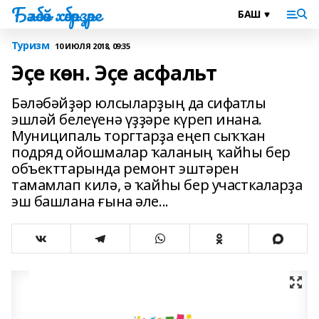
Бәләбәй хәбәрҙәре
Туризм
10 ИЮЛЯ 2018, 09:35
Эҫе көн. Эҫе асфальт
Бәләбәйҙәр юлсыларҙың да сифатлы
эшләй белеүенә үҙҙәре күреп инана.
Муниципаль торгтарҙа еңеп сыҡҡан
подряд ойошмалар ҡаланың ҡайһы бер
объекттарында ремонт эштәрен
тамамлап килә, ә ҡайһы бер участкаларҙа
эш башлана ғына әле...