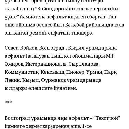
үҙенсәлектәрен артабан һынау өсөн Өфө
ҡалаһының “Бойондороҡһоҙ юл экспертизаһы
үҙәге” йәмғиәтенә асфальт киҫәген ебәргән. Тап
ошо ойошма өсөнсө йыл Бәләбәй районында юлға
эшләнгән ремонт сифатын тикшерә.
Совет, Войков, Волгоград , Ҡыҙыл урамдарына
асфальт һалыуҙан тыш, юл ойошмалары М.Ғ.
Әмиров, Интернациональ, Сыртланова,
Коммунистик, Көнсығыш, Пионер, Урман, Парк,
Ленин, Ҡыҙыл, Фурманов урамдарында
юлдарҙы өлөшләтә йүнәткән.
***
Волгоград урамында яңы асфальт – “Техстрой”
йәмғиәте хеҙмәткәрҙәренең эше. 1-се