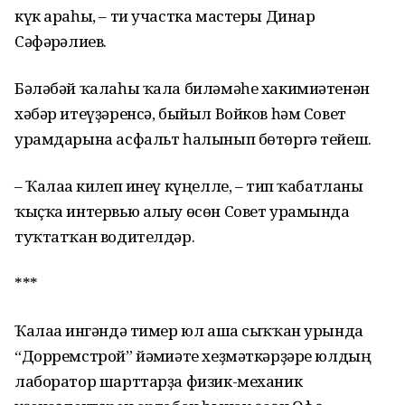
күк араһы, – ти участка мастеры Динар
Сәфәрғәлиев.
Бәләбәй ҡалаһы ҡала биләмәһе хакимиәтенән
хәбәр итеүҙәренсә, быйыл Войков һәм Совет
урамдарына асфальт һалынып бөтөргә тейеш.
– Ҡалаға килеп инеү күңелле, – тип ҡабатланы
ҡыҫҡа интервью алыу өсөн Совет урамында
туҡтатҡан водителдәр.
***
Ҡалаға ингәндә тимер юл аша сыҡҡан урында
“Дорремстрой” йәмғиәте хеҙмәткәрҙәре юлдың
лаборатор шарттарҙа физик-механик