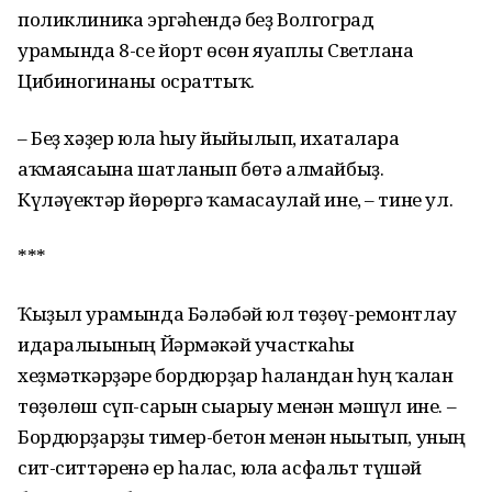
поликлиника эргәһендә беҙ Волгоград
урамында 8-се йорт өсөн яуаплы Светлана
Цибиногинаны осраттыҡ.
– Беҙ хәҙер юлға һыу йыйылып, ихаталарға
аҡмаясағына шатланып бөтә алмайбыҙ.
Күләүектәр йөрөргә ҡамасаулай ине, – тине ул.
***
Ҡыҙыл урамында Бәләбәй юл төҙөү-ремонтлау
идаралығының Йәрмәкәй участкаһы
хеҙмәткәрҙәре бордюрҙар һалғандан һуң ҡалған
төҙөлөш сүп-сарын сығарыу менән мәшғүл ине. –
Бордюрҙарҙы тимер-бетон менән нығытып, уның
сит-ситтәренә ер һалғас, юлға асфальт түшәй