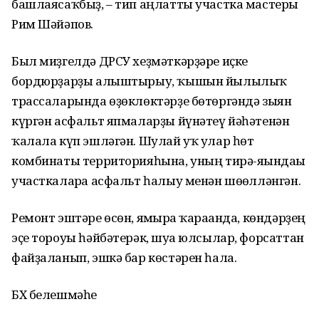
башлаясаҡбыҙ, – тип аңлатты участка мастеры
Рим Шәйәпов.
Был миҙгелдә ДРСУ хеҙмәткәрҙәре иҫке
бордюрҙарҙы алыштырыу, ҡышын йылылыҡ
трассаларында өҙөклөктәрҙе бөтөргәндә зыян
күргән асфальт япмаларҙы йүнәтеү йәһәтенән
ҡалала күп эшләгән. Шулай уҡ улар һөт
комбинаты территорияһына, уның тирә-яғындағы
участкаларға асфальт һалыу менән шөғөлләнгән.
Ремонт эштәре өсөн, ямғырға ҡарағанда, көндәрҙең
эҫе тороуы һәйбәтерәк, шуға юлсылар, форсаттан
файҙаланып, эшкә бар көстәрен һала.
БХ белешмәһе