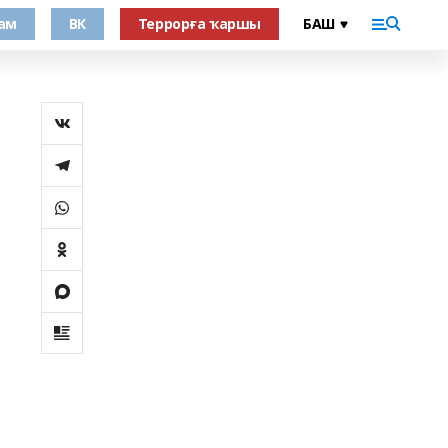
ам
ВК
Террорға ҡаршы