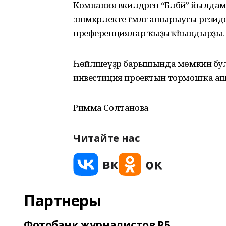
Компания вәкилдәрен “Бәләбәй” йыл
эшмәкәрлекте ғәмәлгә ашырыусы рези
преференциялар ҡыҙыҡһындырҙы.
Һөйләшеүҙәр барышында мөмкин булғ
инвестиция проектын тормошҡа аш
Римма Солтанова
Читайте нас
Партнеры
Фотобанк журналистов РБ