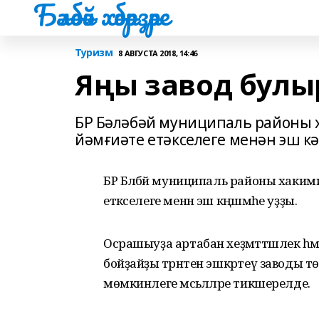
Бәләбәй хәбәрҙәре
Туризм
8 АВГУСТА 2018, 14:46
Яңы завод бул
БР Бәләбәй муниципаль районы х
йәмғиәте етәкселеге менән эш к
БР Бәләбәй муниципаль районы хакимиә
етәкселеге менән эш кәңәшмәһе уҙҙы.
Осрашыуҙа артабан хеҙмәттәшлек һә
бойҙайҙы тәрәнтен эшкәртеү заводы т
мөмкинлеге мәсьәләләре тикшерелде.