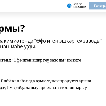
+18 °С
Телегр
Облачно
ырмы?
акимиәтендә “Өфө иген эшкәртеү заводы”
әңәшмәһе уҙҙы.
тендә “Өфө иген эшкәртеү заводы” йәмғиәте
м Бәләбәй ҡалаһында аҙыҡ-түлек продукттарына
өҙөү һәм файҙаланыу проектын ғәмәлгә ашырыу