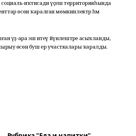
дам социаль-иҡтисади үҫеш территорияһында
денттар өсөн ҡаралған мөмкинлектәр һәм
ан үҙ-ара эш итеү йүнәлештәре асыҡланды,
ырыу өсөн буш ер участкалары ҡаралды.
Рубрика "Еда и напитки"