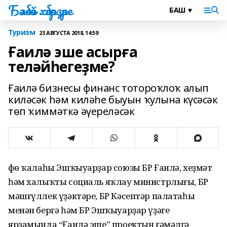
Бәләбәй хәбәрҙәре
Туризм
23 АВГУСТА 2018, 14:59
Ғаилә эше асырға
теләйһегеҙме?
Ғаилә бизнесы финанс тотороҡлоҡ алып
киләсәк һәм киләһе быуын ҡулына күсәсәк
төп ҡиммәткә әүереләсәк
Өфө ҡалаһы Эшҡыуарҙар союзы БР Ғаилә, хеҙмәт
һәм халыҡты социаль яҡлау министрлығы, БР
мәшғүллек үҙәктәре, БР Кәсептәр палатаһы
менән бергә һәм БР Эшҡыуарҙар үҙәге
ярҙамында “Ғаилә эше” проектын ғәмәлгә