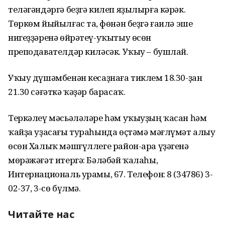
теләгәндәргә беҙгә килеп яҙылырға кәрәк.
Төркөм йыйылғас та, Өфөнән беҙгә ғаилә эше
нигеҙҙәренә өйрәтеү-уҡытыу өсөн
преподавателдәр киләсәк. Уҡыу – бушлай.
Уҡыу дүшәмбенән кесаҙнаға тиклем 18.30-ҙан
21.30 сәғәткә ҡәҙәр барасаҡ.
Теркәлеү мәсьәләләре һәм уҡыуҙың ҡасан һәм
ҡайҙа уҙасағы тураһында өҫтәмә мәғлүмәт алыу
өсөн Халыҡ мәшғүллеге район-ара үҙәгенә
мөрәжәғәт итергә: Бәләбәй ҡалаһы,
Интернациональ урамы, 67. Телефон: 8 (34786) 3-
02-37, 3-сө бүлмә.
Читайте нас