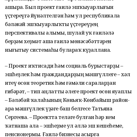
ашыра. Был проект ғаилә эшҡыуарлығын
үҫтереүгә йүнәлтелгән һәм ул республикала
бәләкәй эшҡыуарлыҡты үҫтереүҙең
перспективалы алымы, шулай уҡ ғаиләлә
берҙәм хеҙмәт аша ғаилә мөнәсәбәттәрен
нығытыу системаһы булараҡ күҙаллана.
– Проект иҡтисади һәм социаль бурыстарҙы –
эшһеҙлек һәм граждандарҙың мәшғүллеге – хәл
итеү өсөн теоретик һәм ғәмәли сараларҙан
ғибәрәт, – тип аңлатты әлеге проект өсөн яуаплы
– Бәләбәй ҡалаһының Көньяҡ-Көнбайыш район-
ара мәшғүллек үҙәге баш белгесе Татьяна
Сергеева. – Проектта теләге булған һәр кем
ҡатнаша ала – эшһеҙме ул әллә эш кешеһеме,
пенсионермы. Ғаилә бизнесы асырға