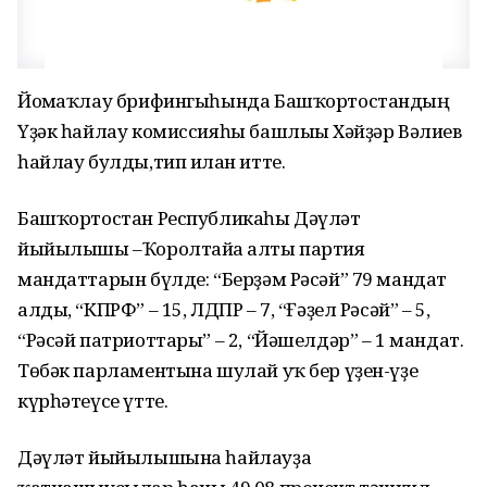
Йомғаҡлау брифингыһында Башҡортостандың
Үҙәк һайлау комиссияһы башлығы Хәйҙәр Вәлиев
һайлау булды,тип иғлан итте.
Башҡортостан Республикаһы Дәүләт
йыйылышы –Ҡоролтайға алты партия
мандаттарын бүлде: “Берҙәм Рәсәй” 79 мандат
алды, “КПРФ” – 15, ЛДПР – 7, “Ғәҙел Рәсәй” – 5,
“Рәсәй патриоттары” – 2, “Йәшелдәр” – 1 мандат.
Төбәк парламентына шулай уҡ бер үҙен-үҙе
күрһәтеүсе үтте.
Дәүләт йыйылышына һайлауҙа