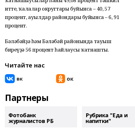
ҡатнашыусылар һаны 49,08 процент тәшкил
итте, ҡалалар округтары буйынса – 40, 57
процент, ауылдар райондары буйынса – 6, 91
процент.
Бәләбәйҙә һәм Бәләбәй районында тауыш
биреүҙә 56 процент һайлаусы ҡатнашты.
Читайте нас
Партнеры
Фотобанк
Рубрика "Еда и
журналистов РБ
напитки"