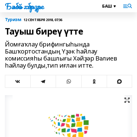
Бәләбәй хәбәрҙәре
Туризм
12 СЕНТЯБРЯ 2018, 07:36
Тауыш биреү үтте
Йомғаҡлау брифингыһында
Башҡортостандың Үҙәк һайлау
комиссияһы башлығы Хәйҙәр Вәлиев
һайлау булды,тип иғлан итте.