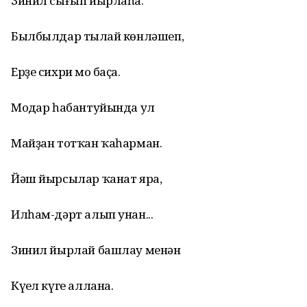
Зинил сығып йырлаһа.
Былбылдар тыңлай көнләшеп,
Ерҙе сихри моң баҫа.
Моңдар һабантуйында ул
Майҙан тотҡан ҡаһарман.
Йәш йырсылар ҡанат яра,
Илһам-дәрт алып унан...
Зинил йырлай башлау менән
Күңел күге аллана.