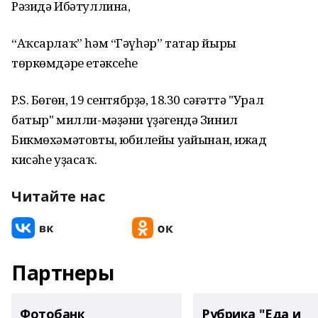
Рәзидә Ибәтуллина,
“Аҡсарлаҡ” һәм “Гәүһәр” татар йыры
төркөмдәре етәксеһе
P.S. Бөгөн, 19 сентябрҙә, 18.30 сәғәттә "Урал
батыр" милли-мәҙәни үҙәгендә Зинил
Бикмөхәмәтовтың, юбилейы уңайынан, ижад
кисәһе уҙасаҡ.
Читайте нас
Партнеры
Фотобанк
Рубрика "Еда и