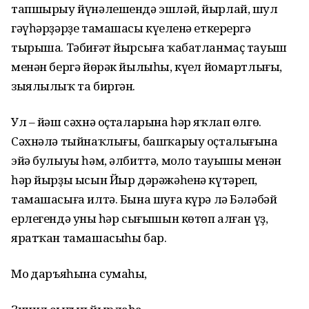
тапшырыу йүнәлешендә эшләй, йырлай, шул
гәүһәрҙәрҙе тамашасы күңеленә еткерергә
тырыша. Тәбиғәт йырсыға ҡабатланмаҫ тауыш
менән бергә йөрәк йылыһы, күңел йомартлығы,
зыялылыҡ та биргән.
Ул – йәш сәхнә оҫталарына һәр яҡлап өлгө.
Сәхнәлә тыйнаҡлығы, башҡарыу оҫталығына
эйә булыуы һәм, әлбиттә, моңло тауышы менән
һәр йырҙы ысын Йыр дәрәжәһенә күтәреп,
тамашасыға илтә. Бына шуға күрә лә Бәләбәй
ерлегендә уның һәр сығышын көтөп алған үҙ,
яратҡан тамашасыһы бар.
Моң даръяһына сумаһың,