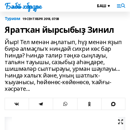
Бәләбәй хәбәрҙәре
Туризм
19 СЕНТЯБРЯ 2018, 07:08
Яратҡан йырсыбыҙ Зинил
Йыр! Тел менән аңлатып, һүҙ менән яҙып
бирә алмаҫлыҡ ниндәй сихри көс бар
һиндә? Һиндә талир тәңкә сыңлауы,
тальян тауышы, сазыбыҙ аһәңдәре,
шишмәләр сылтырауы, урман шаулауы...
Һиндә халыҡ йәне, уның шатлыҡ-
ҡыуанысы, һөйөнөс-көйөнөсө, ҡайғы-
хәсрәте...