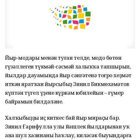
Йыр-моңдары менән туған телдең, моңдоң бөтөн
гүзәллеген түкмәй-сәсмәй халыҡҡа тапшырып,
йылдар дауамында йыр сәнғәтенә тоғро хеҙмәт
иткән яратҡан йырсыбыҙ Зинил Бикмөхәмәтов
күптән түгел үҙенең күркәм юбилейын – ғүмер
байрамын билдәләне.
Халҡыбыҙҙың иҫ киткес бай йыр мираҫы бар.
Зинил Ғарифулла улы йәшлек йылдарынан уҡ
ана шул хазинаны һаҡлау, киләсәк быуындарға