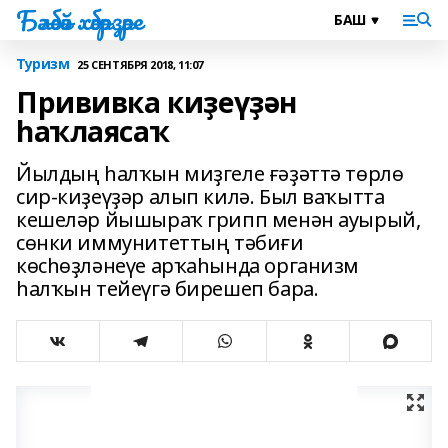
Бәләбәй хәбәрҙәре
Туризм
25 СЕНТЯБРЯ 2018, 11:07
Прививка киҙеүҙән
һаҡлаясаҡ
Йылдың һалҡын миҙгеле ғәҙәттә төрлө
сир-киҙеүҙәр алып килә. Был ваҡытта
кешеләр йышыраҡ грипп менән ауырый,
сөнки иммунитеттың тәбиғи
көсһөҙләнеүе арҡаһында организм
һалҡын тейеүгә бирешеп бара.