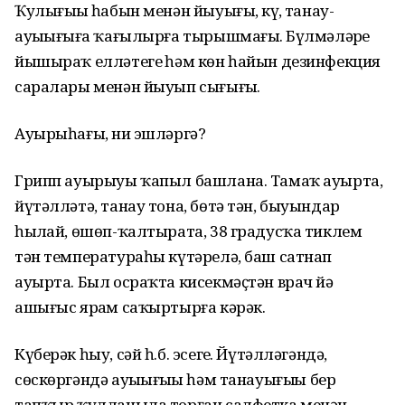
Ҡулығыҙҙы һабын менән йыуығыҙ, күҙ, танау-
ауыҙығыҙға ҡағылырға тырышмағыҙ. Бүлмәләрҙе
йышыраҡ елләтегеҙ һәм көн һайын дезинфекция
саралары менән йыуып сығығыҙ.
Ауырыһағыҙ, ни эшләргә?
Грипп ауырыуы ҡапыл башлана. Тамаҡ ауырта,
йүтәлләтә, танау тона, бөтә тән, быуындар
һыҙлай, өшөп-ҡалтырата, 38 градусҡа тиклем
тән температураһы күтәрелә, баш сатнап
ауырта. Был осраҡта кисекмәҫтән врач йә
ашығыс ярҙам саҡыртырға кәрәк.
Күберәк һыу, сәй һ.б. эсегеҙ. Йүтәлләгәндә,
сөскөргәндә ауыҙығыҙҙы һәм танауығыҙҙы бер
тапҡыр ҡулланыла торған салфетка менән