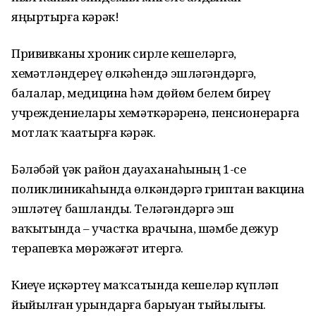
яңыртырға кәрәк!
Прививканы хроник сирле кешеләргә,
хеҙмәтләндереү өлкәһендә эшләгәндәргә,
балалар, медицина һәм дөйөм белем биреү
учреждениелары хеҙмәткәрҙәренә, пенсионерҙарға
мотлаҡ ҡаҙатырға кәрәк.
Бәләбәй үҙәк район дауаханаһының 1-се
поликлиникаһында өлкәндәргә гриптан вакцина
эшләтеү башланды. Теләгәндәргә эш
ваҡытында – участка врачына, шәмбе дежур
терапевҡа мөрәжәғәт итергә.
Киҙеүҙе иҫкәртеү маҡсатында кешеләр күпләп
йыйылған урындарға барыуҙан тыйылығыҙ.