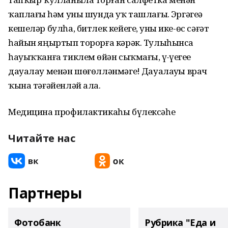
ҡаплағыҙ һәм уны шунда уҡ ташлағыҙ. Эргәгеҙҙә
кешеләр булһа, битлек кейегеҙ, уны ике-өс сәғәт
һайын яңыртып торорға кәрәк. Тулыһынса
һауыҡҡанға тиклем өйҙән сыҡмағыҙ, үҙ-үҙегеҙҙе
дауалау менән шөғөлләнмәгеҙ! Дауалауҙы врач
ҡына тәғәйенләй ала.
Медицина профилактикаһы бүлексәһе
Читайте нас
Партнеры
Фотобанк
Рубрика "Еда и