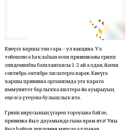
Киҙеүгә ҡаршы төп сара – ул вакцина. Ул
тейешенсә һаҡлаһын өсөн прививканы грипп
эпидемияһы башланғансы 1-2 ай алдан, йәғни
сентябрь-октябрҙә эшләтергә кәрәк. Киҙеүгә
ҡаршы прививка организмда уға ҡарата
иммунитет барлыҡҡа килтерә йә ауырыуҙың
еңелсә үтеүенә булышлыҡ итә.
Грипп вирусының үҙгәреп тороуына бәйле,
прививка йыл дауамында ғына ярҙам итә! Уны
йыл һайын эпидемия миҙгеле алдынан