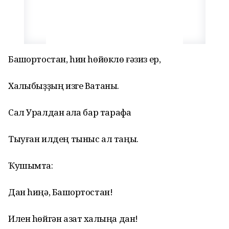
Башҡортостан, hин hөйөклө ғәзиз ер,
Халҡыбыҙҙың изге Ватаны.
Сал Уралдан ҡалҡа бар тарафҡа
Тыуған илдең тыныс ал таңы.
Ҡушымта:
Дан hиңә, Башҡортостан!
Илен hөйгән азат халҡыңа дан!