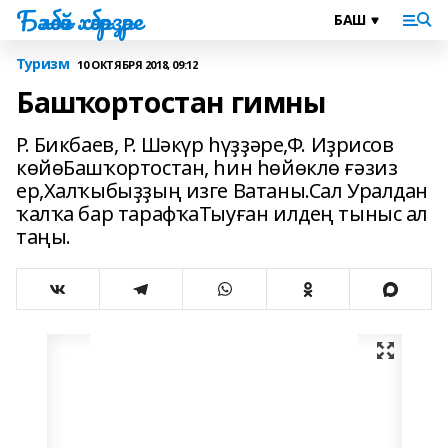
Бәләбәй хәбәрҙәре
Туризм
10 ОКТЯБРЯ 2018, 09:12
Башҡортостан гимны
Р. Бикбаев, Р. Шәкүр һүҙҙәре,Ф. Иҙрисов
көйөБашҡортостан, hин hөйөклө ғәзиз
ер,Халҡыбыҙҙың изге Ватаны.Сал Уралдан
ҡалҡа бар тарафҡаТыуған илдең тыныс ал
таңы.