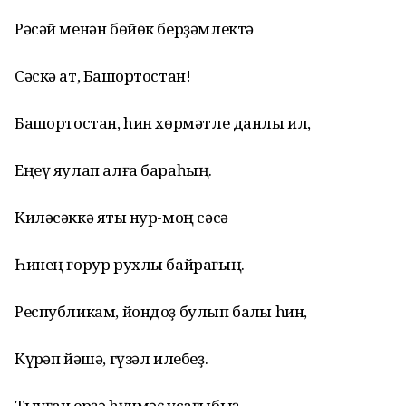
Рәсәй менән бөйөк берҙәмлектә
Сәскә ат, Башҡортостан!
Башҡортостан, hин хөрмәтле данлы ил,
Еңеү яулап алға бараһың.
Киләсәккә яҡты нур-моң сәсә
Һинең ғорур рухлы байрағың.
Республикам, йондоҙ булып балҡы hин,
Күҡрәп йәшә, гүзәл илебеҙ.
Тыуған ерҙә hүнмәҫ усағыбыҙ,