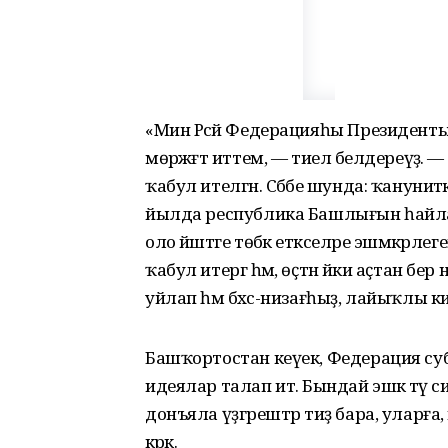
«Мин Рәсәй Федерацияһы Президенты
мөрәжәғәт иттем, — тиелә белдереүҙә.
ҡабул ителгән. Сәбәбе шунда: ҡануни
йылда республика Башлығын һайлау
оло йәштәге төбәк етәкселәре эшмәк
ҡабул итергә һәм, өҫтән йәки аҫтан бер н
уйлап һәм бәхәс-низағһыҙ, лайыҡлы ки
Башҡортостан кеүек, Федерация с
идеялар талап итә. Бындай эшкә тәү с
донъяла үҙгәрештәр тиҙ бара, уларға,
кәрәк.