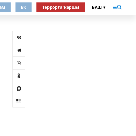
ам
ВК
Террорға ҡаршы