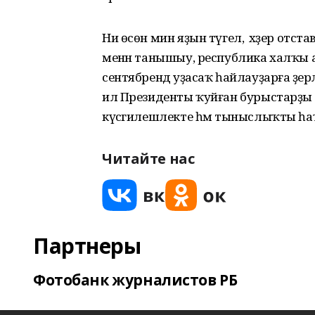
Ни өсөн мин яҙын түгел, ә хәҙер от
менән танышыу, республика халҡы 
сентябрендә уҙасаҡ һайлауҙарға әҙерл
ил Президенты ҡуйған бурыстарҙы ү
күсәгилешлекте һәм тыныслыҡты һаҡл
Читайте нас
Партнеры
Фотобанк журналистов РБ