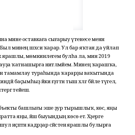
на мине оставкаға сығарыу үтенесе менән
 — Был минең шәхси ҡарар. Ул бар яҡтан да уйлап
әткә ярашлы, мөмкинлегем булһа ла, мин 2019
ҙа ҡатнашырға ниәтләмәйем. Минең ҡарашҡа,
әрлеген тамамлау тураһында ҡарарҙы ваҡытында
индәй баҫымһыҙ йәки ғәҙәттән тыш хәлгә бәйле түгел, ә
тергә тейеш.
убъекты башлығы эше ҙур тырышлыҡ, көс, яңы
иратта яңы, йәш быуындың көсө етә. Хәҙерге
 шул иҫәптән кадрҙар сәйәсәтенә ярашлы булырға