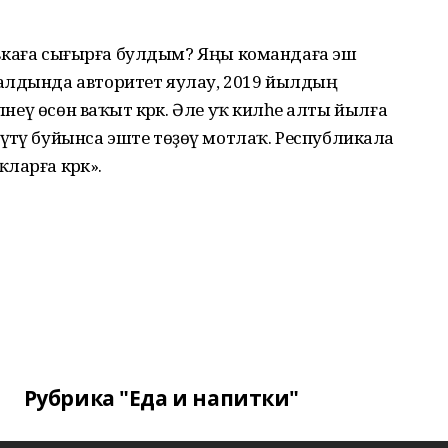
ставкаға сығырға булдым? Яңы командаға эш
алдында авторитет яулау, 2019 йылдың
әнеү өсөн ваҡыт кәрәк. Әле уҡ киләһе алты йылға
тәү буйынса эште төҙөү мотлаҡ. Республикала
арға кәрәк».
Рубрика "Еда и напитки"