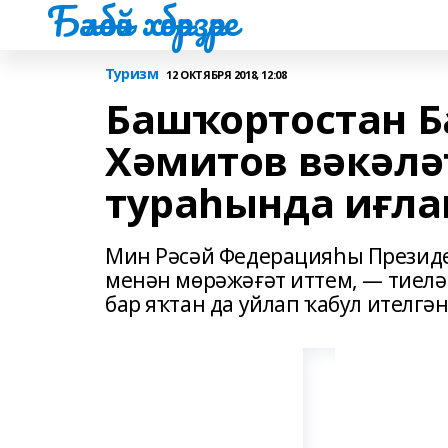
Бәләбәй хәбәрҙәре
Туризм
12 ОКТЯБРЯ 2018, 12:08
Башҡортостан 
Хәмитов вәкәлә
тураһында иғла
Мин Рәсәй Федерацияһы Президе
менән мөрәжәғәт иттем, — тиелә
бар яҡтан да уйлап ҡабул ителгән