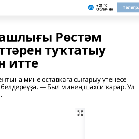
+21 °С
Телегр
Облачно
Башлығы Рөстәм
ттәрен туҡтатыу
н итте
нтына мине оставкаға сығарыу үтенесе
 белдереүҙә. — Был минең шәхси ҡарар. Ул
.