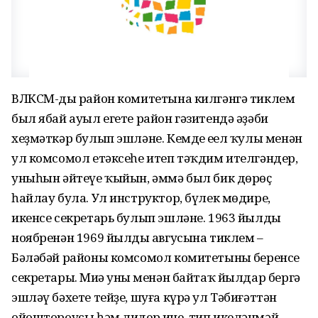
ВЛКСМ-дың район комитетына килгәнгә тиклем
был ябай ауыл егете район гәзитендә әҙәби
хеҙмәткәр булып эшләне. Кемдең еңел ҡулы менән
ул комсомол етәксеһе итеп тәҡдим ителгәндер,
уныһын әйтеүе ҡыйын, әммә был бик дөрөҫ
һайлау була. Ул инструктор, бүлек мөдире,
икенсе секретарь булып эшләне. 1963 йылдың
ноябренән 1969 йылдың авгусына тиклем –
Бәләбәй районы комсомол комитетының беренсе
секретары. Миңә уның менән байтаҡ йылдар бергә
эшләү бәхете тейҙе, шуға күрә ул Тәбиғәттән
ойоштороусы һәм лидер ине, тип икеләнмәй