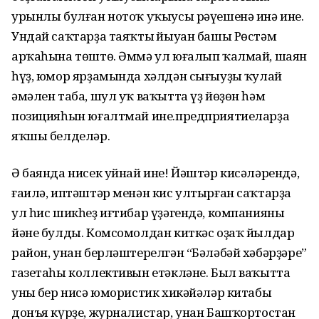
урынлы булған нотоҡ уҡыусы рәүешенә инә ине.
Ундай саҡтарҙа таяҡтың йыуан башы Рөстәм
арҡаһына төштө. Әммә ул юғалып ҡалмай, шаян
һүҙ, юмор ярҙамында хәлдән сығыуҙың ҡулай
әмәлен таба, шул уҡ ваҡытта үҙ йөҙөн һәм
позицияһын юғалтмай ине.предприятиеларҙа
яҡшы белделәр.
Ә баянда нисек уйнай ине! Йәштәр кисәләрендә,
ғаилә, иптәштәр менән кис ултырған саҡтарҙа
ул һис шикһеҙ иғтибар үҙәгендә, компанияның
йәне булды. Комсомолдан киткәс оҙаҡ йылдар
район, унан берләштерелгән “Бәләбәй хәбәрҙәре”
газетаһы коллективын етәкләне. Был ваҡытта
уның бер нисә юмористик хикәйәләр китабы
донъя күрҙе, журналистар, унан Башҡортостан