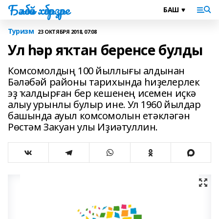
Бәләбәй хәбәрҙәре
Туризм
23 ОКТЯБРЯ 2018, 07:08
Ул һәр яҡтан беренсе булды
Комсомолдың 100 йыллығы алдынан
Бәләбәй районы тарихында һиҙелерлек
эҙ ҡалдырған бер кешенең исемен иҫкә
алыу урынлы булыр ине. Ул 1960 йылдар
башында ауыл комсомолын етәкләгән
Рөстәм Закуан улы Иҙиәтуллин.