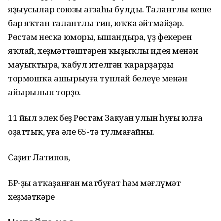
яҙыусылар союзы ағзаһы булды. Талантлы кеше
бар яҡтан талантлы тип, юҡҡа әйтмәйҙәр.
Рөстәм нескә юморы, ышандыра, үҙ фекерен
яҡлай, хеҙмәттәштәрен ҡыҙыҡлы идея менән
мауыҡтыра, ҡабул ителгән ҡарарҙарҙы
тормошҡа ашырыуға туплай белеүе менән
айырылып торҙо.
11 йыл элек беҙ Рөстәм Закуан улын һуңғы юлға
оҙаттыҡ, уға әле 65-тә тулмағайны.
Сәҙит Латипов,
БР-ҙың атҡаҙанған матбуғат һәм мәғлүмәт
хеҙмәткәре