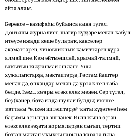
әйтә алам.
Беренсе – вазифаһы буйынса ғына түгел.
Донъяны журналист, шағир күҙҙәре менән ҡабул
итеүсе ижади кеше булараҡ, кәнсәләр
әкәмәттәрен, чиновниклыҡ кәмиттәрен күрә
алмай ине. Кем әйтмешләй, арымай-талмай,
ваҡытын ҡыҙғанмай эшләне. Уны
хужалыҡтарҙа, мәктәптәрҙә, Рөстәм йәштәр
менән дә, өлкәндәр менән дә уртаҡ тел таба
белде. Һәм... юғары етәкселек менән. Сер түгел,
беҙ (хәйер, бөтә илдә шулай булды) икенсе
ҡаттағы “өлкән иптәштәрҙең” ҡаты күҙәтеүе һәм
баҫымы аҫтында эшләнек. Йыш ҡына өҫтән
етәкселек ғәҙәти нормаларҙан сығып, тәртип
боҙған мәктәп уҡыусыларына ҡарата ғына