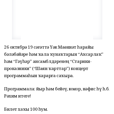
26 октябрҙә 19 сәғәттә Үҙәк Мәҙәниәт һарайы
бәләбәйҙәрҙе һәм ҡала ҡунаҡтарын “Аҡсарлаҡ”
һәм “Гәүһәр” ансамблдәренең “Старики-
проказники” (“Шаян ҡарттар”) концерт
программаһын ҡарарға саҡыра.
Программала: йыр һәм бейеү, юмор, нәфис һүҙ һ.б.
Рәхим итегеҙ!
Билет хаҡы 100 һум.