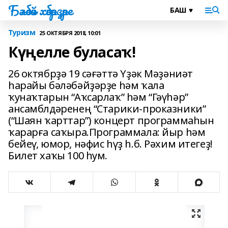
Бәләбәй хәбәрҙәре
Туризм
25 ОКТЯБРЯ 2018, 10:01
Күңелле буласаҡ!
26 октябрҙә 19 сәғәттә Үҙәк Мәҙәниәт
һарайы бәләбәйҙәрҙе һәм ҡала
ҡунаҡтарын “Аҡсарлаҡ” һәм “Гәүһәр”
ансамблдәренең “Старики-проказники”
(“Шаян ҡарттар”) концерт программаһын
ҡарарға саҡыра.Программала: йыр һәм
бейеү, юмор, нәфис һүҙ һ.б. Рәхим итегеҙ!
Билет хаҡы 100 һум.