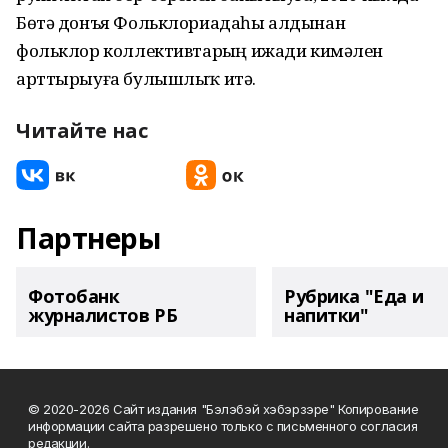
Бөтә донъя Фольклориадаһы алдынан
фольклор коллективтарҙың ижади кимәлен
арттырыуға булышлыҡ итә.
Читайте нас
Партнеры
Фотобанк
Рубрика "Еда и
журналистов РБ
напитки"
© 2020-2026 Сайт издания "Бэлэбэй хэбэрзэре" Копирование
информации сайта разрешено только с письменного согласия
редакции.