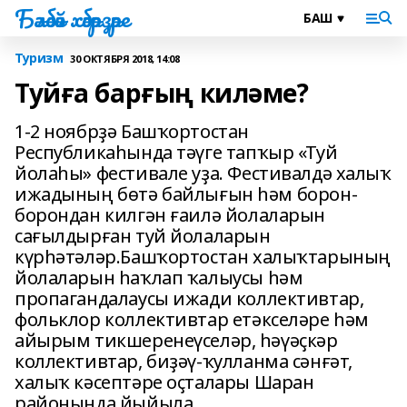
Бәләбәй хәбәрҙәре
Туризм
30 ОКТЯБРЯ 2018, 14:08
Туйға барғың киләме?
1-2 ноябрҙә Башҡортостан
Республикаһында тәүге тапҡыр «Туй
йолаһы» фестивале уҙа. Фестивалдә халыҡ
ижадының бөтә байлығын һәм борон-
борондан килгән ғаилә йолаларын
сағылдырған туй йолаларын
күрһәтәләр.Башҡортостан халыҡтарының
йолаларын һаҡлап ҡалыусы һәм
пропагандалаусы ижади коллективтар,
фольклор коллективтар етәкселәре һәм
айырым тикшеренеүселәр, һәүәҫкәр
коллективтар, биҙәү-ҡулланма сәнғәт,
халыҡ кәсептәре оҫталары Шаран
районында йыйыла.