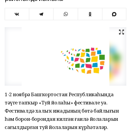
1-2 ноябрҙә Башҡортостан Республикаһында
тәүге тапҡыр «Туй йолаһы» фестивале уҙа.
Фестивалдә халыҡ ижадының бөтә байлығын
һәм борон-борондан килгән ғаилә йолаларын
сағылдырған туй йолаларын күрһәтәләр.