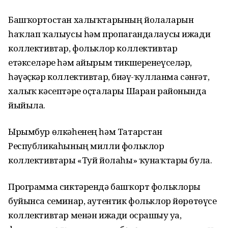
Башҡортостан халыҡтарының йолаларын
һаҡлап ҡалыусы һәм пропагандалаусы ижади
коллективтар, фольклор коллективтар
етәкселәре һәм айырым тикшеренеүселәр,
һәүәҫкәр коллективтар, биҙәү-ҡулланма сәнғәт,
халыҡ кәсептәре оҫталары Шаран районында
йыйыла.
Ырымбур өлкәһенең һәм Татарстан
Республикаһының милли фольклор
коллективтары «Туй йолаһы» ҡунаҡтары була.
Программа сиктәрендә башҡорт фольклоры
буйынса семинар, аутентик фольклор йөрөтөүсе
коллективтар менән ижади осрашыу уҙа,