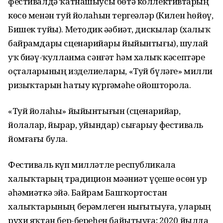
фестивалдә ҡатнашыусы бөтә коллективтарҙың
көсө менән туй йолаһын тергеҙәләр (Килен һөйөү,
Бишек туйы). Методик әҙәбиәт, дискылар (халыҡ
байрамдары сценарийҙары йыйынтығы), шулай
уҡ биҙәү-ҡулланма сәнғәт һәм халыҡ кәсептәре
оҫталарының изделиелары, «Туй бүләге» милли
ризыҡтарын һатыу күргәҙмәһе ойошторола.
«Туй йолаһы» йыйынтығын (сценарийҙар,
йолалар, йырҙар, уйындар) сығарыу фестиваль
йомғағы була.
Фестиваль күп милләтле республикала
халыҡтарҙың традицион мәҙәниәт үҫеше өсөн ҙур
әһәмиәткә эйә. Байрам Башҡортостан
халыҡтарының берҙәмлеген нығытыуға, уларҙың
рухи яҡтан бер-береһен байытыуға; 2020 йылда