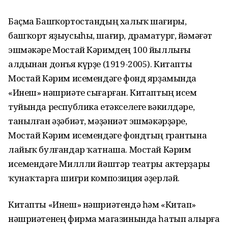
Баҫма Башҡортостандың халыҡ шағиры,
башҡорт яҙыусыһы, шағир, драматург, йәмәғәт
эшмәкәре Мостай Кәримдең 100 йыллығы
алдынан донъя күрҙе (1919-2005). Китапты
Мостай Кәрим исемендәге фонд ярҙамында
«Инеш» нәшриәте сығарған. Китаптың исем
туйында республика етәкселеге вәкилдәре,
танылған әҙәбиәт, мәҙәниәт эшмәкәрҙәре,
Мостай Кәрим исемендәге фондтың грантына
лайыҡ булғандар ҡатнаша. Мостай Кәрим
исемендәге Миллли йәштәр театры актерҙары
ҡунаҡтарға шиғри композиция әҙерләй.
Китапты «Инеш» нәшриәтендә һәм «Китап»
нәшриәтенең фирма магазинында һатып алырға