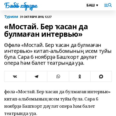
Бәләбәй хәбәрҙәре
Туризм
31 ОКТЯБРЯ 2018, 12:27
«Мостай. Бер ҡасан да
булмаған интервью»
Өфөлә «Мостай. Бер ҡасан да булмаған
интервью» китап-альбомының исем туйы
була. Сара 6 ноябрҙә Башҡорт дәүләт
опера һәм балет театрында уҙа.
Өфөлә «Мостай. Бер ҡасан да булмаған интервью»
китап-альбомының исем туйы була. Сара 6
ноябрҙә Башҡорт дәүләт опера һәм балет
театрында уҙа.