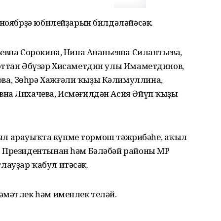
 ноябрҙә юбилейҙарын билдәләйәсәк.
евна Сорокина, Нина Ананьевна Силантьева,
юттан Әбүзәр Хисаметдин улы Имаметдинов,
а, Зөһрә Хажғәли ҡыҙы Кәлимуллина,
вна Лихачева, Исмәғилдән Асия Әйүп ҡыҙы
, был арауыҡта күпме тормош тәжрибәһе, аҡыл
Ф Президентынан һәм Бәләбәй районы МР
ауҙар ҡабул итәсәк.
әмәтлек һәм именлек теләй.