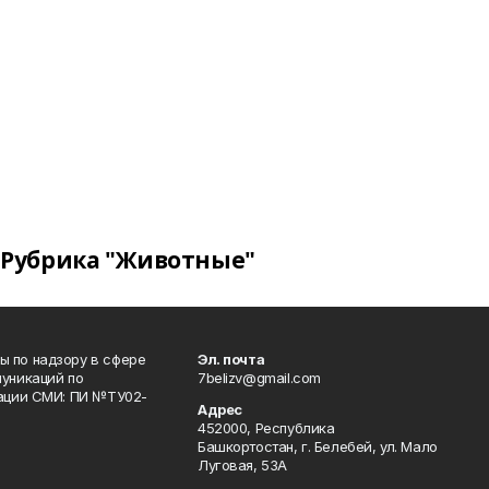
Рубрика "Животные"
 по надзору в сфере
Эл. почта
уникаций по
7belizv@gmail.com
рации СМИ: ПИ №ТУ02-
Адрес
452000, Республика
Башкортостан, г. Белебей, ул. Мало
Луговая, 53А