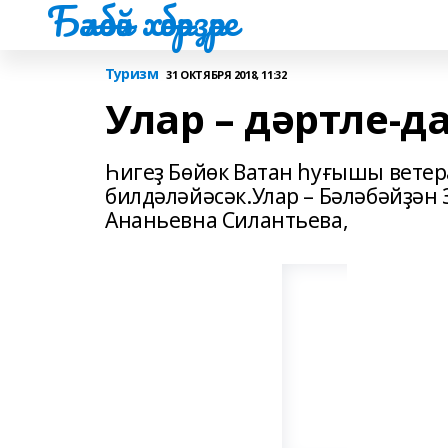
Бәләбәй хәбәрҙәре
Туризм
31 ОКТЯБРЯ 2018, 11:32
Улар – дәртле-
Һигеҙ Бөйөк Ватан һуғышы вете
билдәләйәсәк.Улар – Бәләбәйҙән
Ананьевна Силантьева,