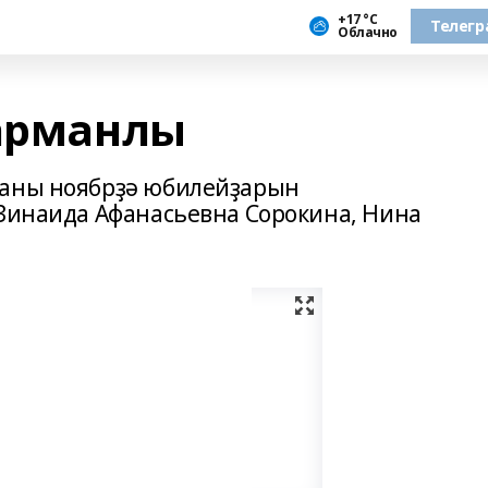
+17 °С
Телегр
Облачно
дарманлы
раны ноябрҙә юбилейҙарын
 Зинаида Афанасьевна Сорокина, Нина