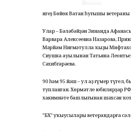
Һигеҙ Бөйөк Ватан һуғышы ветераны
Улар – Бәләбәйҙән Зинаида Афанась
Варвара Алексеевна Назарова, При
Мәрйәм Ниғмәтулла ҡыҙы Мифтахов
Сиушка ауылынан Татьяна Леонтье
Сәхибгәрәева.
90 һәм 95 йәш – ул аҙ ғүмер түгел
тупланған. Хөрмәтле юбилярҙар Р
хакимиәте башлығынан шәхсән ҡотл
"БХ" уҡыусылары ветерандарға сәл