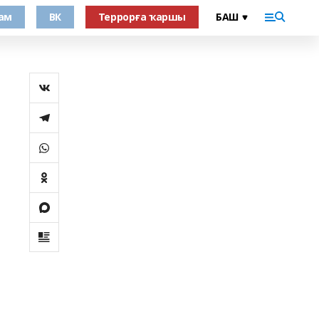
ам
ВК
Террорға ҡаршы