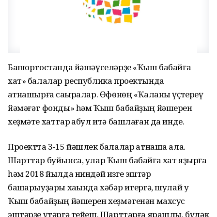
Башҡортостанда йәшәүселәрҙе «Ҡыш бабайға
хат» балалар республика проектында
ҡатнашырға саҡыралар. Өфөнөң «Ҡаланы үҫтереү
йәмәғәт фонды» һәм Ҡыш бабайҙың йәшерен
хеҙмәте хаттар ҡабул итә башлаған да инде.
Проектта 3-15 йәшлек балалар ҡатнаша ала.
Шарттар буйынса, улар Ҡыш бабайға хат яҙырға
һәм 2018 йылда ниндәй изге эштәр
башҡарыуҙары хаҡында хәбәр итергә, шулай уҡ
Ҡыш бабайҙың йәшерен хеҙмәтенән махсус
эштәрҙе үтәргә тейеш. Шарттарға ярашлы, бүләк