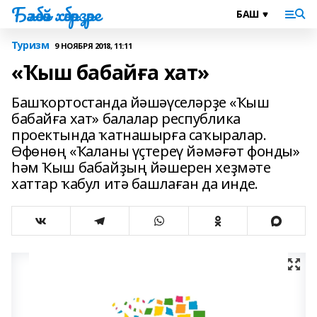
Бәләбәй хәбәрҙәре
Туризм
9 НОЯБРЯ 2018, 11:11
«Ҡыш бабайға хат»
Башҡортостанда йәшәүселәрҙе «Ҡыш
бабайға хат» балалар республика
проектында ҡатнашырға саҡыралар.
Өфөнөң «Ҡаланы үҫтереү йәмәғәт фонды»
һәм Ҡыш бабайҙың йәшерен хеҙмәте
хаттар ҡабул итә башлаған да инде.