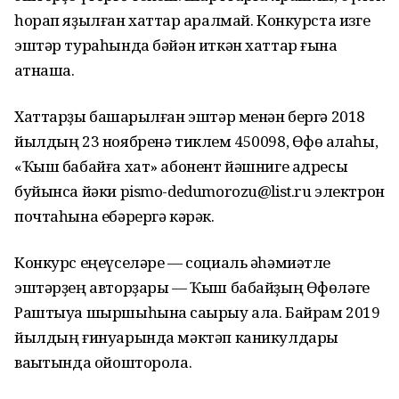
һорап яҙылған хаттар ҡаралмай. Конкурста изге
эштәр тураһында бәйән иткән хаттар ғына
ҡатнаша.
Хаттарҙы башҡарылған эштәр менән бергә 2018
йылдың 23 ноябренә тиклем 450098, Өфө ҡалаһы,
«Ҡыш бабайға хат» абонент йәшниге адресы
буйынса йәки pismo-dedumorozu@list.ru электрон
почтаһына ебәрергә кәрәк.
Конкурс еңеүселәре — социаль әһәмиәтле
эштәрҙең авторҙары — Ҡыш бабайҙың Өфөләге
Раштыуа шыршыһына саҡырыу ала. Байрам 2019
йылдың ғинуарында мәктәп каникулдары
ваҡытында ойошторола.