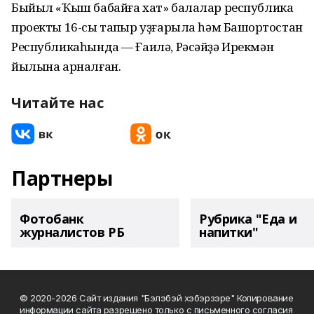
Быйыл «Ҡыш бабайға хат» балалар республика
проекты 16-сы тапҡыр уҙғарыла һәм Башҡортостан
Республикаһында — Ғаилә, Рәсәйҙә Ирекмән
йылына арналған.
Читайте нас
Партнеры
Фотобанк
Рубрика "Еда и
журналистов РБ
напитки"
© 2020-2026 Сайт издания "Бэлэбэй хэбэрзэре" Копирование
информации сайта разрешено только с письменного согласия