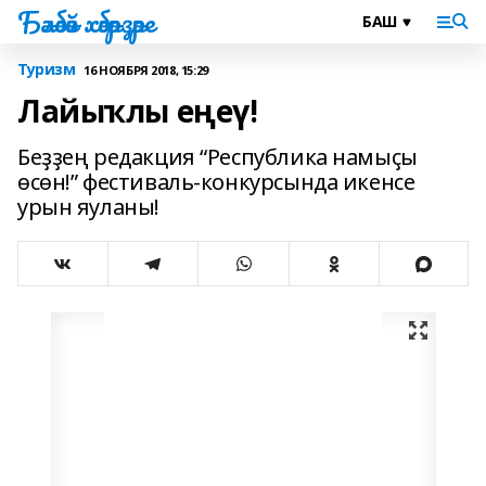
Бәләбәй хәбәрҙәре
Туризм
16 НОЯБРЯ 2018, 15:29
Лайыҡлы еңеү!
Беҙҙең редакция “Республика намыҫы
өсөн!” фестиваль-конкурсында икенсе
урын яуланы!