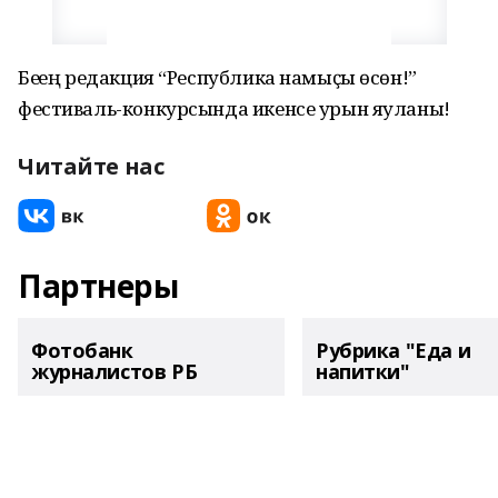
Беҙҙең редакция “Республика намыҫы өсөн!”
фестиваль-конкурсында икенсе урын яуланы!
Читайте нас
Партнеры
Фотобанк
Рубрика "Еда и
журналистов РБ
напитки"