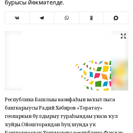
бурысы йөкмәтелде.
Республика Башлығы вазифаһын ваҡытлыса
башҡарыусы Радий Хәбиров «Торатау»
геопаркын булдырыу тураһындағы указға ҡул
ҡуйҙы.Ойошторғандан һуң шунда уҡ
Башҡортостан Хөкүмәтенә республика Фәндәр