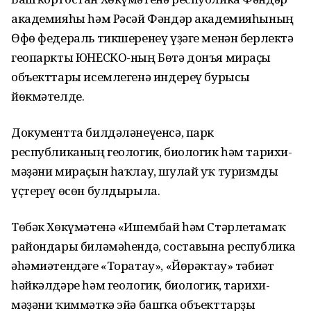
академияһы һәм Рәсәй Фәндәр академияһының
Өфө федераль тикшеренеү үҙәге менән берлектә
геопаркты ЮНЕСКО-ның Бөтә донъя мираҫы
объекттары исемлегенә индереү бурысы
йөкмәтелде.
Документта билдәләнеүенсә, парк
республиканың геологик, биологик һәм тарихи-
мәҙәни мираҫын һаҡлау, шулай уҡ туризмды
үҫтереү өсөн булдырыла.
Төбәк Хөкүмәтенә «Ишембай һәм Стәрлетамаҡ
райондары биләмәһендә, составына республика
әһәмиәтендәге «Торатау», «Йөрәктау» тәбиғәт
һәйкәлдәре һәм геологик, биологик, тарихи-
мәҙәни ҡиммәткә эйә башҡа объекттарҙы