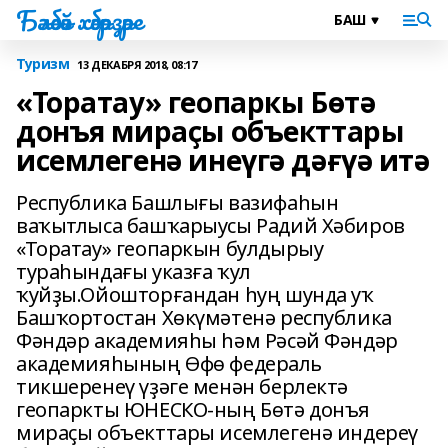
Бәләбәй хәбәрҙәре
Туризм
13 ДЕКАБРЯ 2018, 08:17
«Торатау» геопаркы Бөтә
донъя мираҫы объекттары
исемлегенә инеүгә дәғүә итә
Республика Башлығы вазифаһын
ваҡытлыса башҡарыусы Радий Хәбиров
«Торатау» геопаркын булдырыу
тураһындағы указға ҡул
ҡуйҙы.Ойошторғандан һуң шунда уҡ
Башҡортостан Хөкүмәтенә республика
Фәндәр академияһы һәм Рәсәй Фәндәр
академияһының Өфө федераль
тикшеренеү үҙәге менән берлектә
геопаркты ЮНЕСКО-ның Бөтә донъя
мираҫы объекттары исемлегенә индереү