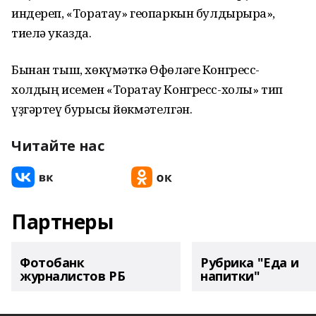
индереп, «Торатау» геопаркын булдырырға»,
тиелә указда.
Бынан тыш, хөкүмәткә Өфөләге Конгресс-
холдың исемен «Торатау Конгресс-холы» тип
үҙгәртеү бурысы йөкмәтелгән.
Читайте нас
Партнеры
Фотобанк
Рубрика "Еда и
журналистов РБ
напитки"