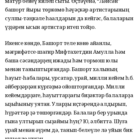
матур бейеү килеп сыҡты. Өҫтәүенә, “Ләйсән”
башҡорт йыры төркөмө һәүәҫкәр артистарының
сулпы-тәңкәле һаҡалдарын да кейгәс, балаларын
үҙҙәрен ысын артистар итеп тойҙо.
Икенсе көндө, Башҡорт теле көнө айҡанлы,
мәғрифәтсе-шағир Мифтахетдин Аҡмулла һәм
башҡа сәсәндәрҙең ижады һәм тормош юлы
менән таныштырғандар. Башҡорт халҡының
һауыт-һабалары, ҡурсаҡтар, ҡурай, милли кейем һ.б.
әйберҙәрҙән күргәҙмә ойошторғандар. Милли
кейемдәрҙәге, һауыттарҙағы биҙәктәр балаларҙа
ҡыҙыҡһыныу уятҡан. Уларҙы иҫтәрендә ҡалдырып,
һүрәттәр ҙә төшөргәндәр. Балалар бер урында
ғына ултырып сыҙаймы һуң? Юҡ, әлбиттә. Шуға
ҡурай менән әүҙем дә, танып-белеүле лә уйын бик
күңелле үткән.