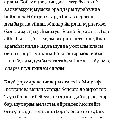
ҡараны. Көй-моңһоҙ ниндәй театр булһын?
Халҡыбыҙҙың музыка ҡоралдары тураһында
һөйләнек. Ә беҙҙең яҡтарҙа һирәк осраған
думбырала уйнап, ҡобайыр йырлап күрһәткәс,
балаларҙың ҡыҙыҡһыныуы бермә-бер артты. Һәр
ҡайһыһының был музыка ҡоралын тотоп, уйнап
ҡарағыһы килде. Шуға шунда уҡ оҫталыҡ класы
ойошторорға уйланыҡ. Бәләкәстәр мөккиббән
ғашиҡ булды думбыраға тиһәм, һис хата булмаҫ.
Уларға шул тиклем оҡшаны.
Клуб формированиелары етәксеһе Миңзифа
Вилданова менән уларҙы бейергә лә өйрәттек.
Тәүҙә башҡорт бейеүҙәрендә ниндәй хәрәкәттәр
бар, шуларҙы аңлаттыҡ, өйрәндек һәм көйгә
бейеү һалдыҡ. Һуңынан бергәләп бейенек, бик