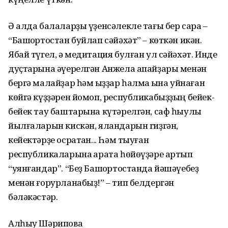
Ә алда балаларҙы үҙенсәлекле тағы бер сара –
“Башҡортостан буйлап сәйәхәт” – көткән икән.
Ябай түгел, ә медитация булған ул сәйәхәт. Инде
дуҫтарына әүерелгән Анжела апайҙары менән
бергә малайҙар һәм ҡыҙҙар һалмаҡ ҡына уйнаған
көйгә күҙҙәрен йомоп, республикабыҙҙың бейек-
бейек тау баштарына күтәрелгән, саф һыулы
йылғаларын кискән, яландарын гиҙгән,
кейектәрҙе осратҡан... Һәм тыуған
республикаларына ҡарата һөйөүҙәре артып
“уянғандар”. “Беҙ Башҡортостанда йәшәүебеҙ
менән ғорурланабыҙ!” – тип белдергән
бәләкәстәр.
Алһыу Шәрипова