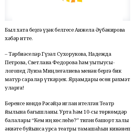
Был хаҡта беҙгә үҙәк белгесе Анжела Әүбәкирова
хәбәр итте.
– Тәрбиәселәр Гүзәл Сухорукова, Надежда
Петрова, Светлана Федорова һәм уҡытыусы-
логопед Луиза Миңлеғәлиева менән бергә бик
матур саралар үткәрҙек. Ярҙамдары өсөн рәхмәт
уларға!
Беренсе көндө Рәсәйҙә иғлан ителгән Театр
йылына бағышланыҡ. Урта һәм 10-сы төркөмдәр
балалары “Кем иң көслөһө?” тигән башҡорт халыҡ
әкиәте буйынса ҡурсаҡ театры тамашаһын кинәнеп