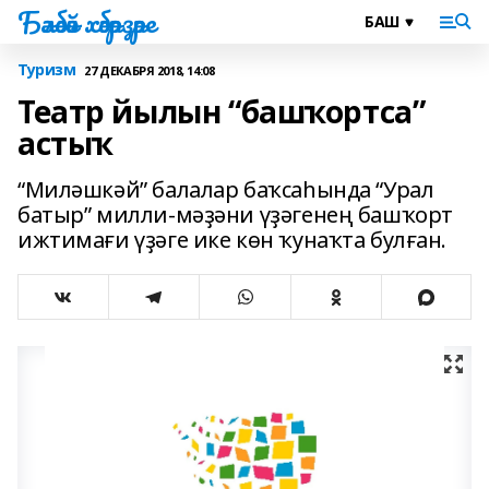
Бәләбәй хәбәрҙәре
Туризм
27 ДЕКАБРЯ 2018, 14:08
Театр йылын “башҡортса”
астыҡ
“Миләшкәй” балалар баҡсаһында “Урал
батыр” милли-мәҙәни үҙәгенең башҡорт
ижтимағи үҙәге ике көн ҡунаҡта булған.