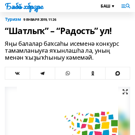
Бәләбәй хәбәрҙәре
Туризм
9 ЯНВАРЯ 2019, 11:26
“Шатлыҡ” – “Радость” ул!
Яңы балалар баҡсаһы исеменә конкурс
тамамланыуға яҡынлашһа ла, уның
менән ҡыҙыҡһыныу кәмемәй.