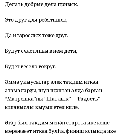
Делать добрые дела привык.
Это друг для ребятишек,
Да и взрослых тоже друг.
Будут счастливы в нем дети,
Будет весело вокруг.
Әммә уҡыусылар элек тәҡдим иткән
атамаларҙы, шул иҫәптән алда барған
“Матрешка”ны “Шатлыҡ” – “Радость”
ышаныслы ҡыуып етеп килә.
Әгәр был тәҡдим менән стартта ике кеше
мөрәжәғәт иткән булһа, финиш юлында ике