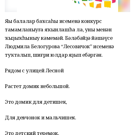
Яңы балалар баҡсаһы исеменә конкурс
тамамланыуға яҡынлашһа ла, уның менән
ҡыҙыҡһыныу кәмемәй. Бәләбәйҙә йәшәүсе
Людмила Белогурова “Лесовичок” исеменә
туҡталып, шиғри юлдар яҙып ебәргән.
Рядом с улицей Лесной
Растет домик небольшой.
Это домик для детишек,
Для девчонок и мальчишек.
Это детский теремок,