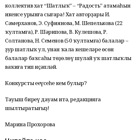
коллектив хат “Шатлыҡ” – “Радость” атамаһын
икенсе урынға сығара! Хат авторҙары И.
Сәмерханов, Э. Суфиянова, М. Шепелькова (22
ҡултамға), Р. Шәрипова, В. Кулешова, Р.
Солтанова, Н. Семенов (50 ҡултамға) балалар –
ҙур шатлыҡ ул, унан ҡала кешеләре өсөн
балалар баҡсаһы төҙөлөү шулай уҡ шатлыҡлы
ваҡиға тип иҫәпләй.
Конкурстың еңеүсеһе кем булыр?
Тауыш биреү дауам итә, редакцияға
шылтыратығыҙ!
Марина Прохорова