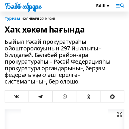
Бәләбәй хәбәрҙәре
Туризм
12 ЯНВАРЯ 2019, 10:44
Хаҡ хөкөм һағында
Быйыл Рәсәй прокуратураһы
ойошторолоуының 297 йыллығын
билдәләй. Бәләбәй район-ара
прокуратураһы – Рәсәй Федерацияһы
прокуратура органдарының берҙәм
федераль үҙәкләштерелгән
системаһының бер өлөшө.