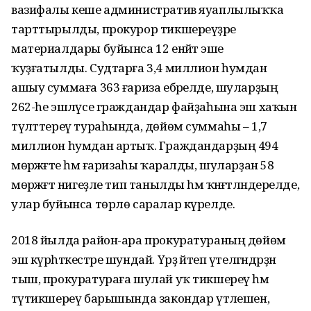
вазифалы кеше административ яуаплылыҡҡа
тарттырылды, прокурор тикшереүҙәре
материалдары буйынса 12 енәйәт эше
ҡуҙғатылды. Судтарға 3,4 миллион һумдан
ашыу суммаға 363 ғариза ебәрелде, шуларҙың
262-һе эшләүсе граждандар файҙаһына эш хаҡын
түләттереү тураһында, дөйөм суммаһы – 1,7
миллион һумдан артыҡ. Граждандарҙың 494
мөрәжәғәте һәм ғаризаһы ҡаралды, шуларҙан 58
мөрәжәғәт нигеҙле тип танылды һәм ҡәнәғәтләндерелде,
улар буйынса төрлө саралар күрелде.
2018 йылда район-ара прокуратураның дөйөм
эш күрһәткестәре шундай. Үрҙә әйтеп үтелгәндәрҙән
тыш, прокуратураға шулай уҡ тикшереү һәм
тәүтикшереү барышында закондар үтәлешен,