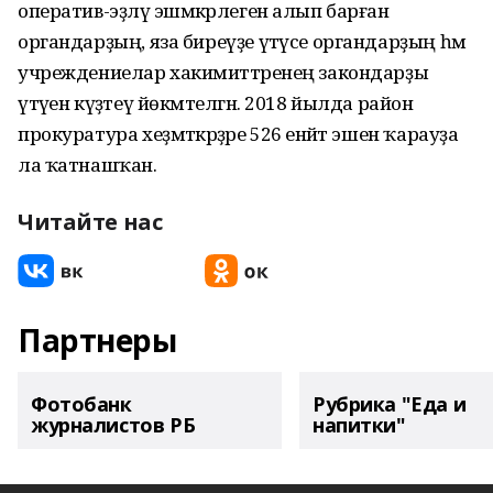
оператив-эҙләү эшмәкәрлеген алып барған
органдарҙың, яза биреүҙе үтәүсе органдарҙың һәм
учреждениелар хакимиәттәренең закондарҙы
үтәүен күҙәтеү йөкмәтелгән. 2018 йылда район
прокуратура хеҙмәткәрҙәре 526 енәйәт эшен ҡарауҙа
ла ҡатнашҡан.
Читайте нас
Партнеры
Фотобанк
Рубрика "Еда и
журналистов РБ
напитки"