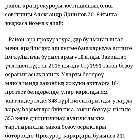
район-ара прокуроры, юстицияның өлкән
советнигы Александр Данилов 2018 йылға
ҡыҫҡаса йомғаҡ яһай:
– Район-ара прокуратура, ҙур булмаған штат
менән, ярайһы ҙур эш күләме башҡарыуға өлгәште
һәм ҡуйылған бурыстарҙы үтәй алды. Закондар
үтәлешен күҙәтеп, 2018 йылда беҙ 1991 закон боҙоу
осрағын асыҡланыҡ. Уларҙы бөтөрөү
маҡсатында законһыҙ хоҡуҡи акттарға 164
протест белдерелде, улар ҡаралды һәм
ҡәнәғәтләндерелде. 348 күрһәтмә сығарылды, уларҙы
ҡарау һөҙөмтәләре буйынса, закон боҙоуҙа ғәйепле
353 кеше дисциплинар яуаплылыҡҡа
тарттырылды, закон боҙоу осраҡтары
бөтөрөлдө. Прокурор ҡарарҙары буйынса 210