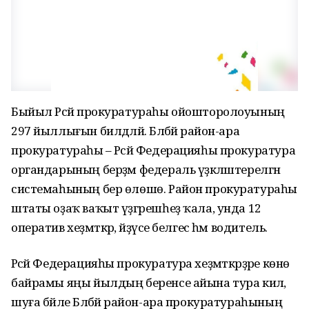
Быйыл Рәсәй прокуратураһы ойошторолоуының
297 йыллығын билдәләй. Бәләбәй район-ара
прокуратураһы – Рәсәй Федерацияһы прокуратура
органдарының берҙәм федераль үҙәкләштерелгән
системаһының бер өлөшө. Район прокуратураһы
штаты оҙаҡ ваҡыт үҙгәрешһеҙ ҡала, унда 12
оператив хеҙмәткәр, әйҙәүсе белгес һәм водитель.
Рәсәй Федерацияһы прокуратура хеҙмәткәрҙәре көнө
байрамы яңы йылдың беренсе айына тура килә,
шуға бәйле Бәләбәй район-ара прокуратураһының