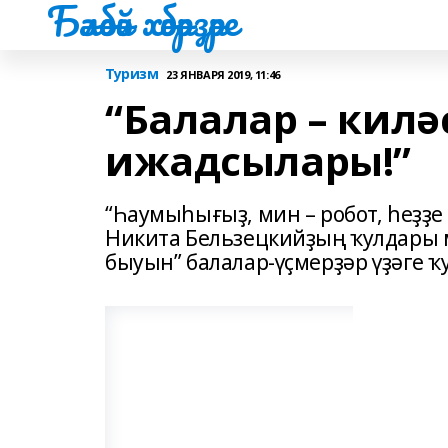
Бәләбәй хәбәрҙәре
Туризм
23 ЯНВАРЯ 2019, 11:46
“Балалар – кил
ижадсылары!”
“Һаумыһығыҙ, мин – робот, һеҙҙе
Никита Бельзецкийҙың ҡулдары 
быуын” балалар-үҫмерҙәр үҙәге 