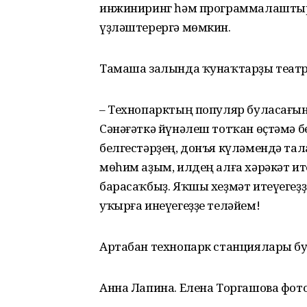
инжиниринг һәм программалаштыр
үҙләштерергә мөмкин.
Тамаша залында ҡунаҡтарҙы театр
– Технопарктың популяр буласағына
Сәнәғәткә йүнәлеш тотҡан өҫтәмә 
белгестәрҙең, донъя күләмендә тал
мөһим аҙым, илдең алға хәрәкәт и
барасаҡбыҙ. Яҡшы хеҙмәт итеүегеҙҙ
уҡырға инеүегеҙҙе теләйем!
Артабан технопарк станциялары б
Анна Лапина. Елена Торгашова фо