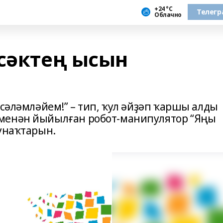
+24 °С
Телегр
Облачно
әсәктең ысын
 сәләмләйем!” – тип, ҡул әйҙәп ҡаршы алды
менән йыйылған робот-манипулятор “Яңы
ҡунаҡтарын.