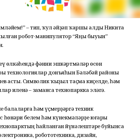
ләмләйем!” – тип, ҡул әйҙәп ҡаршы алды Никита
йылған робот-манипулятор “Яңы быуын”
н.
реү өлкәһендә фәнни эшкәртмәләр өсөн
ары технологиялар донъяһын Бәләбәй районы
ев асты. Символик ҡыҙыл таҫма киҫелде, һәм
ар иленә – заманса технопаркка эләгә.
е балаларға һәм үҫмерҙәргә техник
 һөнәри белем һәм күнекмәләрҙе юғары
Технопарктың һайланған йүнәлештәре буйынса
электроника, робототехника, дизайн,