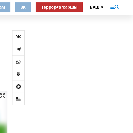
ам
ВК
Террорға ҡаршы