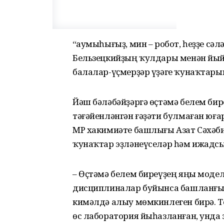
“Һаумыһығыҙ, мин – робот, һеҙҙе сә
Бельзецкийҙың ҡулдары менән йы
балалар-үҫмерҙәр үҙәге ҡунаҡтары
Йәш бәләбәйҙәргә өҫтәмә белем би
тәғәйенләнгән ғәҙәти булмаған юғ
МР хакимиәте башлығы Азат Сәхәби
ҡунаҡтар эҙләнеүселәр һәм ижадсыл
– Өҫтәмә белем биреүҙең яңы модел
дисциплиналар буйынса башланғыс
кимәлдә алыу мөмкинлеген бирә. 
өс лаборатория йыһазланған, унда 