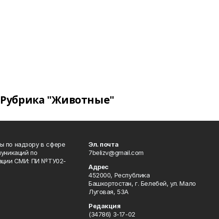
Рубрика "Животные"
 по надзору в сфере
Эл. почта
уникаций по
7belizv@gmail.com
рации СМИ: ПИ №ТУ02-
Адрес
452000, Республика
Башкортостан, г. Белебей, ул. Мало
Луговая, 53А
Редакция
(34786) 3-17-02