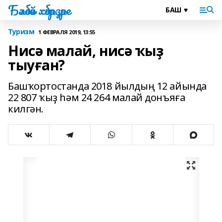
Бәләбәй хәбәрҙәре
Туризм
1 ФЕВРАЛЯ 2019, 13:55
Нисә малай, нисә ҡыҙ
тыуған?
Башҡортостанда 2018 йылдың 12 айында
22 807 ҡыҙ һәм 24 264 малай донъяға
килгән.