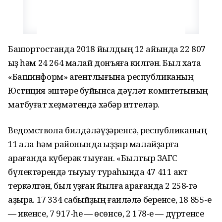
Башҡортостанда 2018 йылдың 12 айында 22 807
ҡыҙ һәм 24 264 малай донъяға килгән. Был хаҡта
«Башинформ» агентлығына республиканың
Юстиция эштәре буйынса дәүләт комитетының
матбуғат хеҙмәтендә хәбәр иттеләр.
Ведомствола билдәләүҙәренсә, республиканың
11 ҡала һәм районында ҡыҙҙар малайҙарға
ҡарағанда күберәк тыуған. «Былтыр ЗАГС
бүлектәрендә тыуыу тураһында 47 411 акт
теркәлгән, был уҙған йылға ҡарағанда 2 258-гә
аҙыраҡ. 17 334 сабыйҙың ғаиләлә беренсе, 18 855-е
— икенсе, 7 917-һе — өсөнсө, 2 178-е — дүртенсе