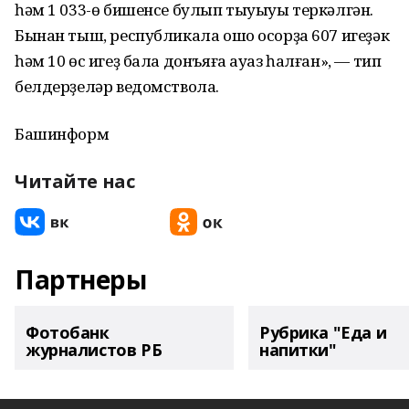
һәм 1 033-ө бишенсе булып тыуыуы теркәлгән.
Бынан тыш, республикала ошо осорҙа 607 игеҙәк
һәм 10 өс игеҙ бала донъяға ауаз һалған», — тип
белдерҙеләр ведомствола.
Башинформ
Читайте нас
Партнеры
Фотобанк
Рубрика "Еда и
журналистов РБ
напитки"