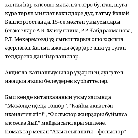
халҡы һәр саҡ ошо мәҡәлгә тоғро булған, шуға
күрә төрлө милләт вәкилдәре дуҫ, татыу йәшәй
Башҡортостанда. 15-се мәктәп уҡыусылары
(етәкселәре А.Б. Фәйзуллина, Р.Р. Ғабдрахманова,
Р.Т. Мөхәрәмова) үҙ сығыштарын ошо юҫыҡта
әҙерләгән. Халыҡ ижады әҫәрҙәре аша үҙ туған
телдәренә дан йырланылар.
Акцияла ҡатнашыусылар үҙҙәренең ауыҙ тел
ижадын яҡшы белеүҙәрен күрһәттеләр.
Был көндө китапхананың уҡыу залында
“Мәҡәлде иҫеңә төшөр”, “Ҡайһы әкиәттән
икәнлеген әйт!”, “Фольклор жанрҙары буйынса
аҡ сәскә йый” майҙансыҡтары эшләне.
Йомаҡтар менән “Аҡыл сығанағы – фольклор”