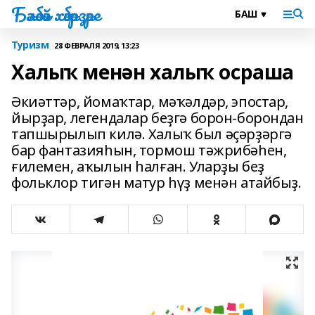
Бәләбәй хәбәрҙәре
Туризм
28 ФЕВРАЛЯ 2019, 13:23
Халыҡ менән халыҡ осраша
Әкиәттәр, йомаҡтар, мәҡәлдәр, эпостар,
йырҙар, легендалар беҙгә борон-борондан
тапшырылып килә. Халыҡ был әҫәрҙәргә
бар фантазияһын, тормош тәжрибәһен,
ғилемен, аҡылын һалған. Уларҙы беҙ
фольклор тигән матур һүҙ менән атайбыҙ.