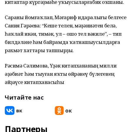
китаптар күргәҙмәһе уҡыусыларғабик оҡшаны.
Сараны йомғаҡлап, Мәғариф идаралығы белгесе
Сания Гәрәева: “Кеше телен, мәҙәниәтен белә,
һаҡлай икән, тимәк, ул – ошо тел вәкиле”, – тип
билдәләне һәм байрамда ҡатнашыусылдарға
рәхмәт хаттары тапшырҙы.
Рәсимә Сәлимова, Үҙәк китапхананың милли
әҙәбиәт һәм тыуған яҡты өйрәнеү бүлегенең
әйҙәүсе китапханасыһы
Читайте нас
Партнеры