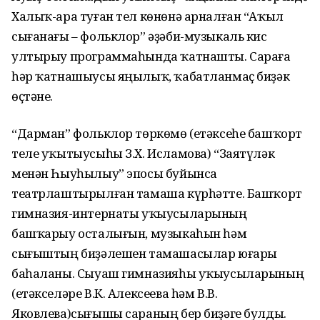
Халыҡ-ара туған тел көнөнә арналған “Аҡыл
сығанағы – фольклор” әҙәби-музыкаль кис
ултырыу программаһында ҡатнашты. Сараға
һәр ҡатнашыусы яңылыҡ, ҡабатланмаҫ биҙәк
өҫтәне.
“Дарман” фольклор төркөмө (етәксеһе башҡорт
теле уҡытыусыһы З.Х. Исламова) “Заятүләк
менән Һыуһылыу” эпосы буйынса
театрлаштырылған тамаша күрһәтте. Башҡорт
гимназия-интернаты уҡыусыларының
башҡарыу осталығын, музыкаһын һәм
сығыштың биҙәлешен тамашасылар юғары
баһаланы. Сыуаш гимназияһы уҡыусыларының
(етәкселәре В.К. Алексеева һәм В.В.
Яковлева)сығышы сараның бер биҙәге булды.