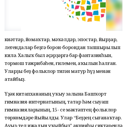
Әкиәттәр, йомаҡтар, мәҡәлдәр, эпостар, йырҙар,
легендалар беҙгә борон-борондан тапшырылып
килә. Халыҡ был әҫәрҙәргә бар фантазияһын,
тормош тәжрибәһен, ғилемен, аҡылын һалған.
Уларҙы беҙ фольклор тигән матур һүҙ менән
атайбыҙ.
Үҙәк китапхананың уҡыу залына Башҡорт
гимназия-интернатының, татар һәм сыуаш
гимназияларының, 15- се мәктәптең фольклор
төркөмдәре йыйылды. Улар “Беҙҙең сығанаҡтар.
Ауыҙ-тел ижадын уҡыйбыҙ” акцияһы сиктәрендә