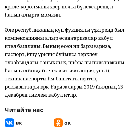
кәрәкле ҡоролманы хәҙер почта бүлексәләрендә лә
һатып алырға мөмкин.
Әле республиканың күп фукциялы үҙәктәрендә был
компенсацияны алыр өсөн ғаризалар ҡабул
ителә башланы. Бының өсөн ни бары ғариза,
паспорт, йәшәү урыны буйынса теркәлеү
тураһындағы таныҡлыҡ, цифралы приставканы
һатып алғандағы чек йәки квитанция, уның
техник паспорты һәм банктағы иҫәптең
реквизиттары кәрәк. Ғаризаларҙы 2019 йылдың 25
декабренә тиклем ҡабул итәләр.
Читайте нас