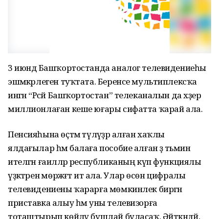
3 июндә Башҡортостанда аналог телевидениеһы
эшмәкәрлеген туҡтата. Беренсе мультиплексҡа
ингән “Рәсәй Башҡортостан” телеканалын да хәҙер
миллионлаған кеше юғары сифатта ҡарай ала.
Пенсияһына өҫтәмә түләүҙәр алған хаҡлы
ялдағылар һәм балаға пособие алған әҙ тәьмин
ителгән ғаиләләр республиканың күп функциялы
үҙәктәренә мөрәжәғәт итә ала. Улар өсөн цифралы
телевидениены ҡарарға мөмкинлек биргән
приставка алыу һәм уны телевизорға
тоташтырып көйләү бушлай буласаҡ. Әйткәндәй,