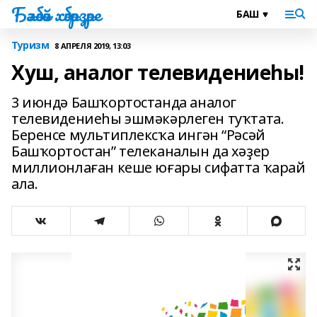
Бәләбәй хәбәрҙәре
Туризм
8 АПРЕЛЯ 2019, 13:03
Хуш, аналог телевидениеһы!
3 июндә Башҡортостанда аналог
телевидениеһы эшмәкәрлеген туҡтата.
Беренсе мультиплексҡа ингән “Рәсәй
Башҡортостан” телеканалын да хәҙер
миллионлаған кеше юғары сифатта ҡарай
ала.