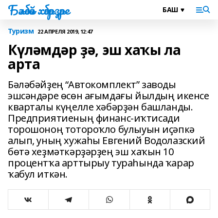
Бәләбәй хәбәрҙәре
Туризм
22 АПРЕЛЯ 2019, 12:47
Күләмдәр ҙә, эш хаҡы ла
арта
Бәләбәйҙең “Автокомплект” заводы
эшсәндәре өсөн ағымдағы йылдың икенсе
кварталы күңелле хәбәрҙән башланды.
Предприятиеның финанс-иҡтисади
торошоноң тотороҡло булыуын иҫәпкә
алып, уның хужаһы Евгений Водолазский
бөтә хеҙмәткәрҙәрҙең эш хаҡын 10
процентҡа арттырыу тураһында ҡарар
ҡабул иткән.