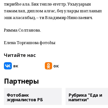
тәжрибәһе ала. Бик төплө егеттәр. Уҡыуҙарын
тамамлап, диплом алғас, беҙ уларҙы шатланып
эшкә аласаҡбыҙ, – ти Владимир Николаевич.
Римма Солтанова.
Елена Торгашова фотоһы
Читайте нас
Партнеры
Фотобанк
Рубрика "Еда и
журналистов РБ
напитки"