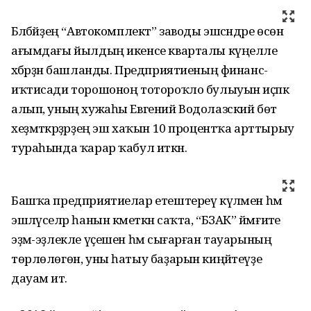
Бәләбәйҙең “Автокомплект” заводы эшсәндәре өсөн
ағымдағы йылдың икенсе кварталы күңелле
хәбәрҙән башланды. Предприятиеның финанс-
иҡтисади торошоноң тотороҡло булыуын иҫәпкә
алып, уның хужаһы Евгений Водолазский бөтә
хеҙмәткәрҙәрҙең эш хаҡын 10 процентҡа арттырыу
тураһында ҡарар ҡабул иткән.
Башҡа предприятиелар етештереү күләмен һәм
эшләүселәр һанын кәметкән саҡта, “БЗАК” йәмғиәте
эҙмә-эҙлекле үҫешен һәм сығарған тауарының
төрлөлөгөн, уны һатыу баҙарын киңәйтеүҙе
дауам итә.