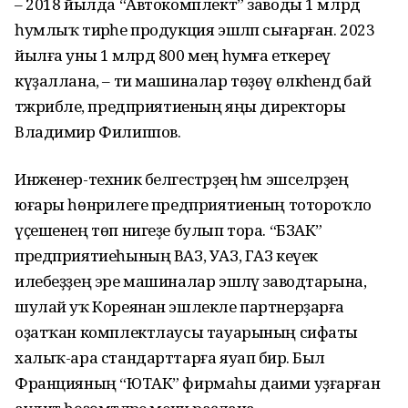
– 2018 йылда “Автокомплект” заводы 1 млрд
һумлыҡ тирәһе продукция эшләп сығарған. 2023
йылға уны 1 млрд 800 мең һумға еткереү
күҙаллана, – ти машиналар төҙөү өлкәһендә бай
тәжрибәле, предприятиеның яңы директоры
Владимир Филиппов.
Инженер-техник белгестәрҙең һәм эшселәрҙең
юғары һөнәрилеге предприятиеның тотороҡло
үҫешенең төп нигеҙе булып тора. “БЗАК”
предприятиеһының ВАЗ, УАЗ, ГАЗ кеүек
илебеҙҙең эре машиналар эшләү заводтарына,
шулай уҡ Кореянан эшлекле партнерҙарға
оҙатҡан комплектлаусы тауарының сифаты
халыҡ-ара стандарттарға яуап бирә. Был
Францияның “ЮТАК” фирмаһы даими уҙғарған