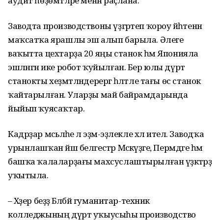
аудит һөҙөмтәләре менән раҫлана.
Заводта производствоны үҙгәртеп ҡороу йәһәтенән
маҡсатҡа ярашлы эш алып барыла. Әлеге
ваҡытта цехтарҙа 20 яңы станок һәм Японияла
эшләнгән ике робот ҡуйылған. Бер юлы дүрт
станокты хеҙмәтләндерергә һәләтле тағы өс станок
ҡайтарылған. Уларҙы май байрамдарында
йыйып ҡуясаҡтар.
Кадрҙар мәсьәләһе лә эҙмә-эҙлекле хәл ителә. Заводҡа
урынлашҡан йәш белгестәр Мәскәүҙәге, Пермдәге һәм
башҡа ҡалаларҙағы махсуслаштырылған үҙәктәрҙә
уҡытыла.
– Хәҙер беҙҙә Бәләбәй гуманитар-техник
колледжының дүрт уҡыусыһы производство