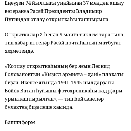
Еңеүҙең 74 йыллығы уңайынан 37 меңдән ашыу
ветеранға Рәсәй Президенты Владимир
Путиндан ҡотлау открыткаһы тапшырыла.
Открыткалар 2-һенән 9 майға тиклем таратыла,
тип хәбәр иттеләр Рәсәй почтаһының матбуғат
хеҙмәтендә.
«Ҡотлау открыткаһының бер яғын Леонид
Головановтың «Ҡыҙыл армияға – дан!» плакаты
биҙәй. Икенсе яғында 1941-1945 йылдарҙағы
Бөйөк Ватан һуғышы фотохроникаһы кадрҙары
урынлаштырылған», — тип һөйләнеләр
бүләктең биҙәлеше хаҡында.
Башинформ