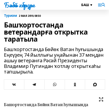
Бәләбәй хәбәрҙәре
Туризм
2 МАЯ 2019, 08:50
Башҡортостанда
ветерандарға открытка
таратыла
Башҡортостанда Бөйөк Ватан һуғышында
Еңеүҙең 74 йыллығы уңайынан 37 меңдән
ашыу ветеранға Рәсәй Президенты
Владимир Путиндан ҡотлау открыткаһы
тапшырыла.
Башҡортостанда Бөйөк Ватан һуғышында