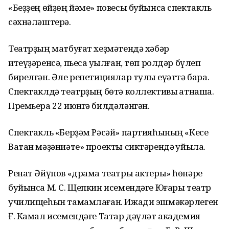
«Беҙҙең өйҙөң йәме» повесы буйынса спектакль
сәхнәләштерә.
Театрҙың матбуғат хеҙмәтендә хәбәр
итеүҙәренсә, пьеса уҡылған, төп ролдәр бүлеп
бирелгән. Әле репетициялар тулы ҡеүәттә бара.
Спектаклдә театрҙың бөтә коллективы ҡатнаша.
Премьера 22 июнгә билдәләнгән.
Спектакль «Берҙәм Рәсәй» партияһының «Кесе
Ватан мәҙәниәте» проекты сиктәрендә ҡуйыла.
Ренат Әйүпов «драма театры актеры» һөнәре
буйынса М. С. Щепкин исемендәге Юғары театр
училищеһын тамамлаған. Ижади эшмәкәрлеген
Ғ. Камал исемендәге Татар дәүләт академия