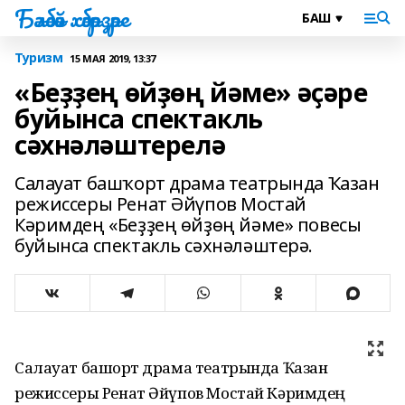
Бәләбәй хәбәрҙәре
Туризм
15 МАЯ 2019, 13:37
«Беҙҙең өйҙөң йәме» әҫәре
буйынса спектакль
сәхнәләштерелә
Салауат башҡорт драма театрында Ҡазан
режиссеры Ренат Әйүпов Мостай
Кәримдең «Беҙҙең өйҙөң йәме» повесы
буйынса спектакль сәхнәләштерә.
Салауат башҡорт драма театрында Ҡазан
режиссеры Ренат Әйүпов Мостай Кәримдең