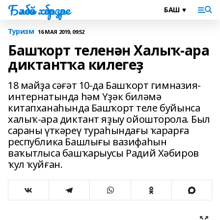
Бәләбәй хәбәрҙәре
Туризм
16 МАЯ 2019, 09:52
Башҡорт теленән Халыҡ-ара
диктантҡа килегеҙ
18 майҙа сәғәт 10-да Башҡорт гимназия-
интернатында һәм Үҙәк биләмә
китапханаһында Башҡорт теле буйынса
халыҡ-ара диктант яҙыу ойошторола. Был
сараны үткәреү тураһындағы ҡарарға
республика Башлығы вазифаһын
ваҡытлыса башҡарыусы Радий Хәбиров
ҡул ҡуйған.