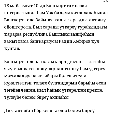
18 майҙа сәғәт 10-да Башҡорт гимназия-
интернатында һәм Үҙәк биләмә китапханаһында
Башҡорт теле буйынса халыҡ-ара диктант яҙыу
ойошторола. Был сараны үткәреү тураһындағы
ҡарарға республика Башлығы вазифаһын
ваҡытлыса башҡарыусы Радий Хәбиров ҡул
ҡуйған.
Башҡорт теленән халыҡ-ара диктант – хатаһыҙ
яҙыу мәҙәниәтен популярлаштырыу һәм үҫтереү
мәсьәләләренә иғтибарҙы йәлеп итеүгә
йүнәлтелгән, теләге булғандарҙың барыһы өсөн
тәғәйенләнгән, йыл һайын үткәрелгән ирекле,
түләүһеҙ белем биреү акцияһы.
Диктант яҙған һәр кешегә ошо белем биреү