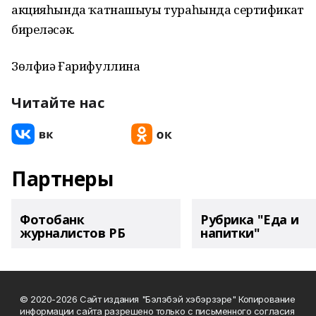
акцияһында ҡатнашыуы тураһында сертификат
биреләсәк.
Зөлфиә Ғарифуллина
Читайте нас
Партнеры
Фотобанк
Рубрика "Еда и
журналистов РБ
напитки"
© 2020-2026 Сайт издания "Бэлэбэй хэбэрзэре" Копирование
информации сайта разрешено только с письменного согласия