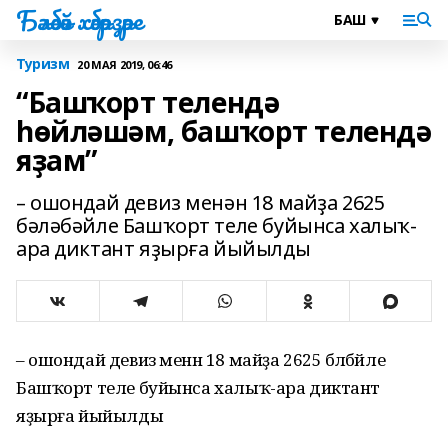
Бәләбәй хәбәрҙәре
Туризм
20 МАЯ 2019, 06:46
“Башҡорт телендә
һөйләшәм, башҡорт телендә
яҙам”
– ошондай девиз менән 18 майҙа 2625
бәләбәйле Башҡорт теле буйынса халыҡ-
ара диктант яҙырға йыйылды
– ошондай девиз менән 18 майҙа 2625 бәләбәйле
Башҡорт теле буйынса халыҡ-ара диктант
яҙырға йыйылды