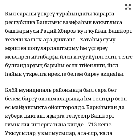
Был сараны үткәреү тураһындағы ҡарарға
республика Башлығы вазифаһын ваҡытлыса
башҡарыусы Радий Хәбиров ҡул ҡуйған. Башҡорт
теленән халыҡ-ара диктант – хатаһыҙ яҙыу
мәҙәниәтен популярлаштырыу һәм үҫтереү
мәсьәләләренә иғтибарҙы йәлеп итеүгә йүнәлтелгән, теләге
булғандарҙың барыһы өсөн тәғәйенләнгән, йыл
һайын үткәрелгән ирекле белем биреү акцияһы.
Бәләбәй муниципаль районында был сара бөтә
белем биреү ойошмаларында һәм теләгәндәр өсөн
өс майҙансыҡта ойошторолдо. Барыһынан да
күберәк диктант яҙырға теләүселәр Башҡорт
гимназия-интернатына килде – 713 кеше.
Уҡыусылар, уҡытыусылар, ата-әсәләр, ҡала