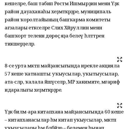
кешеләре, баш табип Рөстәм Ишмырҙин менән Үҙәк
район дауаханаһы хеҙмәткәрҙәре, муниципаль
район ҡоролтайының башҡарма комитеты
ағзалары етәкселәре Сәлих Хәйруллин менән
башҡорт теленән дөрөҫ яҙа белеү һәләттәрен
тикшерҙеләр.
8-се урта мәктәп майҙансығында ирекле акцияла
57 кеше ҡатнашты: уҡыусылар, уҡытыусылар,
ата-әсәләр, ҡалала йәшәүселәр, МР хакимиәте, мәғариф
идаралығы хеҙмәткәрҙәре.
Үҙәк биләмә-ара китапхана майҙансығында 60 кеше
– китапханасылар һәм китап уҡыусылар, мәктәп
уҡыусылары һәм бәләбәйҙәр – белемен һынап