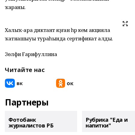
ҡараны.
Халыҡ-ара диктант яҙған һәр кем акцияла
ҡатнашыуы тураһында сертификат алды.
Зөлфиә Ғарифуллина
Читайте нас
Партнеры
Фотобанк
Рубрика "Еда и
журналистов РБ
напитки"