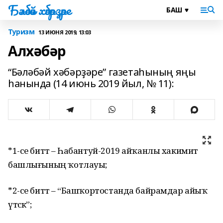
Бәләбәй хәбәрҙәре
Туризм
13 ИЮНЯ 2019, 13:03
Алхәбәр
“Бәләбәй хәбәрҙәре” газетаһының яңы
һанында (14 июнь 2019 йыл, № 11):
*1-се биттә – Һабантуй-2019 айҡанлы хакимиәт
башлығының ҡотлауы;
*2-се биттә – “Башҡортостанда байрамдар айыҡ
үтәсәк”;