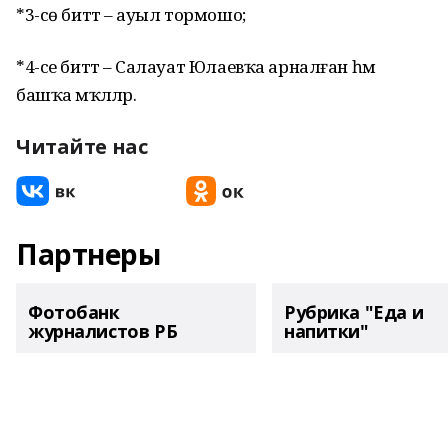
*3-сө биттә – ауыл тормошо;
*4-се биттә – Салауат Юлаевҡа арналған һәм
башҡа мәҡәләләр.
Читайте нас
Партнеры
Фотобанк
Рубрика "Еда и
журналистов РБ
напитки"