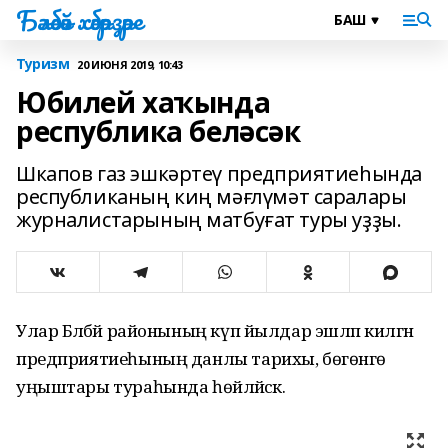
Бәләбәй хәбәрҙәре
Туризм
20 ИЮНЯ 2019, 10:43
Юбилей хаҡында
республика беләсәк
Шкапов газ эшкәртеү предприятиеһында
республиканың киң мәғлүмәт саралары
журналистарының матбуғат туры уҙҙы.
Улар Бәләбәй районының күп йылдар эшләп килгән
предприятиеһының данлы тарихы, бөгөнгө
уңыштары тураһында һөйләйәсәк.