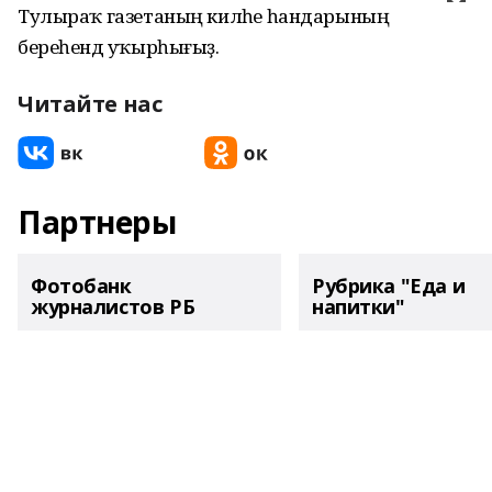
Тулыраҡ газетаның киләһе һандарының
береһендә уҡырһығыҙ.
Читайте нас
Партнеры
Фотобанк
Рубрика "Еда и
журналистов РБ
напитки"