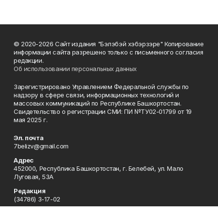
© 2020-2026 Сайт издания "Бэлэбэй хэбэрзэре" Копирование
информации сайта разрешено только с письменного согласия
редакции.
Об использовании персональных данных
Зарегистрировано Управлением Федеральной службы по
надзору в сфере связи, информационных технологий и
массовых коммуникаций по Республике Башкортостан.
Свидетельство о регистрации СМИ: ПИ №ТУ02-01799 от 19
мая 2025 г.
Эл. почта
7belizv@gmail.com
Адрес
452000, Республика Башкортостан, г. Белебей, ул. Мало
Луговая, 53А
Редакция
(34786) 3-17-02
Сотрудничество