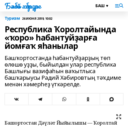
Бәләбәй хәбәрҙәре
Туризм
26 ИЮНЯ 2019, 10:02
Республика Ҡоролтайында
«ҡоро» һабантуйҙарға
йомғаҡ яһанылар
Башҡортостанда һабантуйҙарҙың төп
өлөшө уҙҙы, быйылдан улар республика
Башлығы вазифаһын ваҡытлыса
башҡарыусы Радий Хәбировтың тәҡдиме
менән хәмерһеҙ үткәрелде.
Башҡортостан Дәүләт Йыйылышы — Ҡоролтай