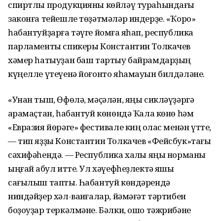
спиртлы продукцияны көйләү тураһындағы
законға тейешле төҙәтмәләр индерҙе. «Ҡоро»
һабантуйҙарға тәүге йомғаҡ яһап, республика
парламенты спикеры Константин Толкачев
хәмер һатыуҙан баш тартыу байрамдарҙың
күңелле үтеүенә йоғонто яһамауын билдәләне.
«Унан тыш, Өфөлә, мәҫәлән, яңы сикләүҙәргә
ҡарамаҫтан, һабантуй көнөндә Ҡала көнө һәм
«Евразия йөрәге» фестивале киң ҡолас менән үтте,
— тип яҙҙы Константин Толкачев «Фейсбук»тағы
сәхифәһендә. — Республика халҡы яңы норманы
ыңғай ҡабул итте. Ул хәүефһеҙлектә яҡшы
сағылыш тапты. Һабантуй көндәрендә
ниндәйҙер хәл-ваҡиғалар, йәмәғәт тәртибен
боҙоуҙар теркәлмәне. Бәлки, ошо тәжрибәне