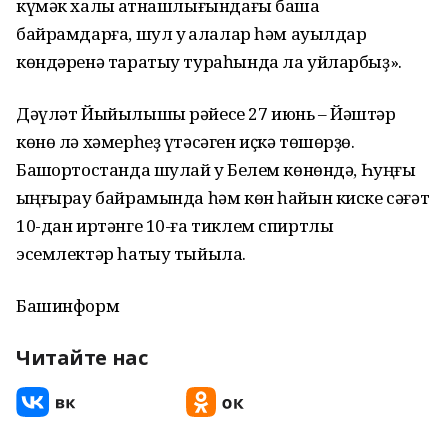
күмәк халыҡ ҡатнашлығындағы башҡа
байрамдарға, шул уҡ ҡалалар һәм ауылдар
көндәренә таратыу тураһында ла уйларбыҙ».
Дәүләт Йыйылышы рәйесе 27 июнь – Йәштәр
көнө лә хәмерһеҙ үтәсәген иҫкә төшөрҙө.
Башҡортостанда шулай уҡ Белем көнөндә, Һуңғы
ҡыңғырау байрамында һәм көн һайын киске сәғәт
10-дан иртәнге 10-ға тиклем спиртлы
эсемлектәр һатыу тыйыла.
Башинформ
Читайте нас