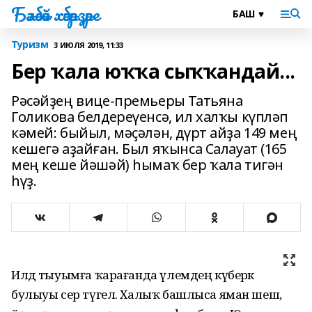
Бәләбәй хәбәрҙәре
Туризм
3 ИЮЛЯ 2019, 11:33
Бер ҡала юҡҡа сыҡҡандай...
Рәсәйҙең вице-премьеры Татьяна
Голикова белдереүенсә, ил халҡы күпләп
кәмей: быйыл, мәҫәлән, дүрт айҙа 149 мең
кешегә аҙайған. Был яҡынса Салауат (165
мең кеше йәшәй) һымаҡ бер ҡала тигән
һүҙ.
Илдә тыуымға ҡарағанда үлемдең күберәк
булыуы сер түгел. Халыҡ башлыса яман шеш,