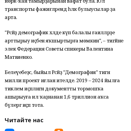
йөрәк-ҡан тамырҙарынан вафат була. Юл
транспорты фажиғәләрендә һәләк булыусылар ҙа
арта.
"Рәсәйҙә демографик хәлде күп балалы ғаиләләрҙе
арттырыу иҫәбенә яҡшыртырға мөмкин", – тигәйне
элек Федерация Советы спикеры Валентина
Матвиенко.
Белеүебеҙсә, быйыл Рәсәйҙә "Демография" тигән
милли проект иғлан ителде. 2019 – 2024 йылға
тиклем иҫәпләнгән документты тормошҡа
ашырыуға ил ҡаҙнанан 1,6 триллион аҡса
бүлергә иҫәп тота.
Читайте нас