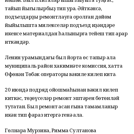
тайып йығылырбыҙ тип ҡурҡа. Әйткәнсә,
подъездарҙы ремонтлауға ҡоролған дөйөм
йыйылышта милекселәр подъезд иҙәндәре
икенсе материалдан һалынырға тейеш тип ҡарар
иткәндәр.
Ленин урамындағы был йортҡа өс тапҡыр ҡала
муниципаль район хакимиәте комиссия, хатта
Өфөнән Төбәк операторы вәкиле килеп китә.
20 июндә подряд ойошмаһынан вәкил килеп
киткәс, төҙөүселәр ремонт эштәрен бөтөнләй
туҡтатҡан. Был ремонт ҡасан ғына тамамланыр
икән тип фараз итергә генә ҡала.
Гөлнара Мурзина, Римма Султанова