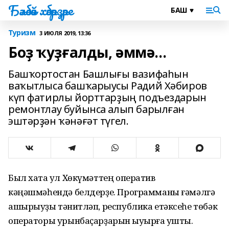
Бәләбәй хәбәрҙәре
Туризм
3 ИЮЛЯ 2019, 13:36
Боҙ ҡуҙғалды, әммә...
Башҡортостан Башлығы вазифаһын
ваҡытлыса башҡарыусы Радий Хәбиров
күп фатирлы йорттарҙың подъездарын
ремонтлау буйынса алып барылған
эштәрҙән ҡәнәғәт түгел.
Был хаҡта ул Хөкүмәттең оператив
кәңәшмәһендә белдерҙе. Программаны ғәмәлгә
ашырыуҙы тәнҡитләп, республика етәксеһе төбәк
операторы урынбаҫарҙарын ҡыуырға ҡушты.