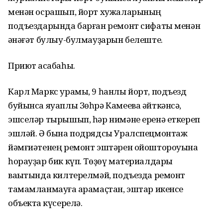
менән осрашып, йорт хужаларының
подъездарында барған ремонт сифаты менән
ҡәнәғәт булыу-булмауҙарын белеште.
Приют ҡасабаһы.
Карл Маркс урамы, 9 һанлы йорт, подъезд
буйынса яуаплы Зөһрә Камеева әйткәнсә,
эшселәр тырышып, һәр нимәне еренә еткереп
эшләй. Ә бына подрядсы Уралспецмонтаж
йәмғиәтенең ремонт эштәрен ойоштороуына
һорауҙар бик күп. Төҙөү материалдары
ваҡытында килтерелмәй, подъезда ремонт
тамамланмауға ҡарамаҫтан, эштар икенсе
объектҡа күсерелә.