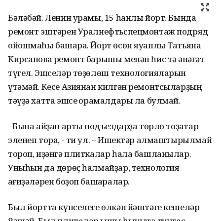
Бәләбәй. Ленин урамы, 15 һанлы йорт. Бында
ремонт эштәрен Уралнефтьспецмонтаж подряд
ойошмаһы башҡара. Йорт өсөн яуаплы Татьяна
Кирсанова ремонт барышы менән һис тә ҡәнәғәт
түгел. Эшселәр төҙөлөш технологияларын
үтәмәй. Кесе Азиянан килгән ремонтсыларҙың
тәүҙә хатта эшсе ҡорамалдары ла булмай.
- Бына айҙан артыҡ подъездарҙа төрлө тоҙаҡтар
эленеп тора, - ти ул. – Ишектәр алмаштырылмай
тороп, иҙәнгә плиткалар һала башланылар.
Уныһын да дөрөҫ һалмайҙар, технология
ҡағиҙәләрен боҙоп башҡаралар.
Был йортта күпселеге өлкән йәштәге кешеләр
йәшәй. Был плиталар ҡышҡы һыуыҡта туңғас,