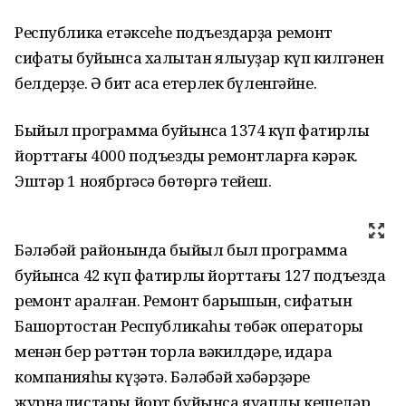
Республика етәксеһе подъездарҙа ремонт
сифаты буйынса халыҡтан ялыуҙар күп килгәнен
белдерҙе. Ә бит аҡса етерлек бүленгәйне.
Быйыл программа буйынса 1374 күп фатирлы
йорттағы 4000 подъезды ремонтларға кәрәк.
Эштәр 1 ноябргәсә бөтөргә тейеш.
Бәләбәй районында быйыл был программа
буйынса 42 күп фатирлы йорттағы 127 подъезда
ремонт ҡаралған. Ремонт барышын, сифатын
Башҡортостан Республикаһы төбәк операторы
менән бер рәттән торлаҡ вәкилдәре, идара
компанияһы күҙәтә. Бәләбәй хәбәрҙәре
журналистары йорт буйынса яуаплы кешеләр