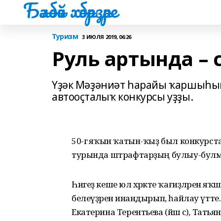
Бәләбәй хәбәрҙәре
Туризм
3 ИЮЛЯ 2019, 06:26
Руль артында – 
Үҙәк Мәҙәниәт һарайы ҡаршыһын
автооҫталыҡ конкурсы уҙҙы.
50-гә яҡын ҡатын-ҡыҙ был конкурст
турында штрафтарҙың булыу-булмауы
Һигеҙ кеше юл хәрәкәте ҡағиҙәләрен я
белеүҙәренә инандырып, һайлау үтте
Екатерина Терентьева (йәш әсә), Тать