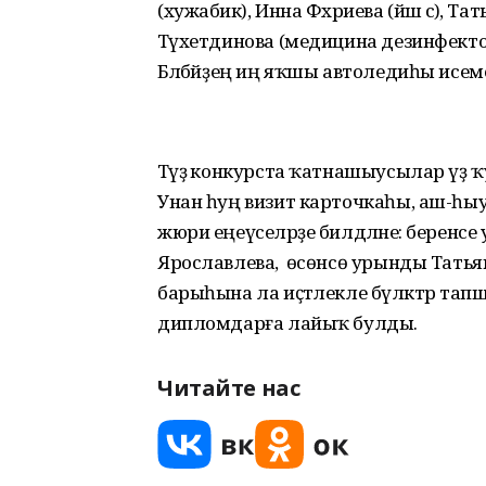
(хужабикә), Инна Фәхриева (йәш әсә), 
Тәүхетдинова (медицина дезинфекто
Бәләбәйҙең иң яҡшы автоледиһы исеме
Тәүҙә конкурста ҡатнашыусылар үҙ ҡ
Унан һуң визит карточкаһы, аш-һыу о
жюри еңеүселәрҙе билдәләне: беренсе
Ярославлева, ә өсөнсө урынды Тат
барыһына ла иҫтәлекле бүләктәр та
дипломдарға лайыҡ булды.
Читайте нас