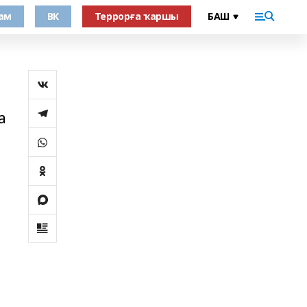
ам
ВК
Террорға ҡаршы
а