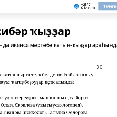
+23 °С
Телегр
Облачно
сибәр ҡыҙҙар
да икенсе мәртәбә ҡатын-ҡыҙҙар араһынд
а ҡатнашырға теләк белдерҙе. Һайлап алыу
, ҡағиҙә боҙоуҙар иҫәпкә алынды.
ҡшы үҙләштереүҙәренә, машинаны оҫта йөрөтә
. Ольга Яковлева (уҡытыусы-логопед),
яна Иванова (психолог), Татьяна Федорова