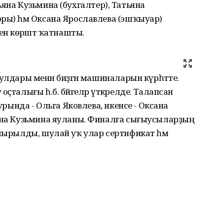
Татьяна Кузьмина (бухгалтер), Татьяна
ры) һәм Оксана Ярославлева (эшҡыуар)
нә көрәштә ҡатнашты.
улдары менән биҙәгән машиналарын күрһәтте.
ҫталығы һ.б. бәйгеләр үткәрелде. Талапсан
 урында - Ольга Яковлева, икенсе - Оксана
ьяна Кузьмина яуланы. Финалға сығыусыларҙың
пшырылды, шулай уҡ улар сертификат һәм