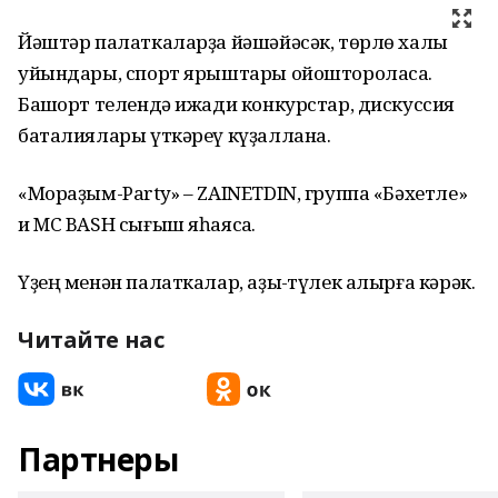
Йәштәр палаткаларҙа йәшәйәсәк, төрлө халыҡ
уйындары, спорт ярыштары ойоштороласаҡ.
Башҡорт телендә ижади конкурстар, дискуссия
баталиялары үткәреү күҙаллана.
«Мораҙым-Party» – ZAINETDIN, группа «Бәхетле»
и MC BASH сығыш яһаясаҡ.
Үҙең менән палаткалар, аҙыҡ-түлек алырға кәрәк.
Читайте нас
Партнеры