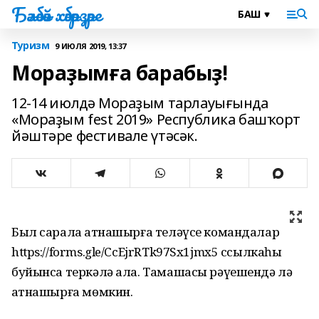
Бәләбәй хәбәрҙәре
Туризм
9 ИЮЛЯ 2019, 13:37
Мораҙымға барабыҙ!
12-14 июлдә Мораҙым тарлауығында
«Мораҙым fest 2019» Республика башҡорт
йәштәре фестивале үтәсәк.
Был сарала ҡатнашырға теләүсе командалар
https://forms.gle/CcEjrRTk97Sx1jmx5 ссылкаһы
буйынса теркәлә ала. Тамашасы рәүешендә лә
ҡатнашырға мөмкин.