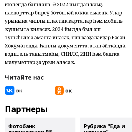
июлендә башлана. Ә 2022 йылдан ҡағыҙ
паспорттар биреү бөтөнләй юҡҡа сығасаҡ. Улар
урынына чиплы пластик карталар һәм мобиль
ҡушымта киләсәк. 2024 йылда был эш
тулыһынса ғәмәлгә инәсәк, тип вәғәҙәләйҙәр Рәсәй
Хөкүмәтендә. Һанлы документта, атап әйткәндә,
водитель танытмаһы, СНИЛС, ИНН һәм башҡа
мәғлүмәттәр ҙә урын аласаҡ.
Читайте нас
Партнеры
Фотобанк
Рубрика "Еда и
журналистов РБ
напитки"