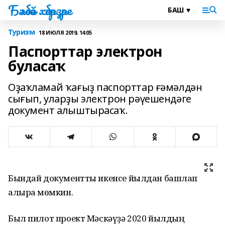
Бәләбәй хәбәрҙәре
Туризм
18 ИЮЛЯ 2019, 14:05
Паспорттар электрон
буласаҡ
Оҙаҡламай ҡағыҙ паспорттар ғәмәлдән
сығып, уларҙы электрон рәүешендәге
документ алыштырасаҡ.
Бындай документты икенсе йылдан башлап
алырға мөмкин.
Был пилот проект Мәскәүҙә 2020 йылдың