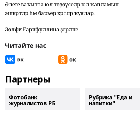
Әлеге ваҡытта юл төҙөүселәр юл ҡапламын
эшкәртәләр һәм барьер кәртәләр ҡуялар.
Зөлфиә Ғарифуллина әҙерләне
Читайте нас
Партнеры
Фотобанк
Рубрика "Еда и
журналистов РБ
напитки"