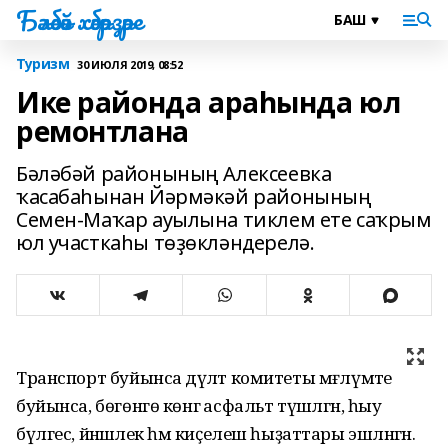
Бәләбәй хәбәрҙәре
Туризм
30 ИЮЛЯ 2019, 08:52
Ике районда араһында юл
ремонтлана
Бәләбәй районының Алексеевка
ҡасабаһынан Йәрмәкәй районының
Семен-Маҡар ауылына тиклем ете саҡрым
юл участкаһы төҙөкләндерелә.
Транспорт буйынса дәүләт комитеты мәғлүмәте
буйынса, бөгөнгө көнгә асфальт түшәлгән, һыу
бүлгес, йәнәшәлек һәм киҫелеш һыҙаттары эшләнгән.