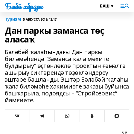
Бәләбәй хәбәрҙәре
Туризм
5 АВГУСТА 2019, 12:17
Дан паркы заманса төҫ
аласаҡ
Бәләбәй ҡалаһындағы Дан паркы
биләмәһендә “Заманса ҡала мөхите
булдырыу” өҫтөнлөклө проектын ғәмәлгә
ашырыу сиктәрендә төҙөкләндереү
эштәре башланды. Эштәр Бәләбәй ҡалаһы
ҡала биләмәһе хакимиәте заказы буйынса
башҡарыла, подрядсы – “Стройсервис”
йәмғиәте.