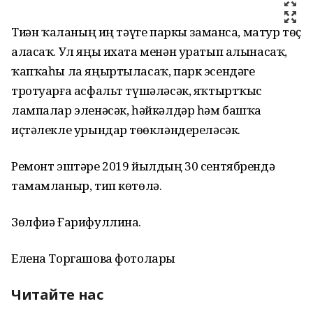
Тиҙҙән ҡаланың иң тәүге паркы заманса, матур төҫ
аласаҡ. Ул яңы ихата менән уратып алынасаҡ,
ҡапҡаһы ла яңыртыласаҡ, парк эсендәге
тротуарға асфальт түшәләсәк, яҡтыртҡыс
лампалар эленәсәк, һәйкәлдәр һәм башҡа
иҫтәлекле урындар төҙөкләндереләсәк.
Ремонт эштәре 2019 йылдың 30 сентябрендә
тамамланыр, тип көтөлә.
Зөлфиә Ғарифуллина.
Елена Торгашова фотолары
Читайте нас